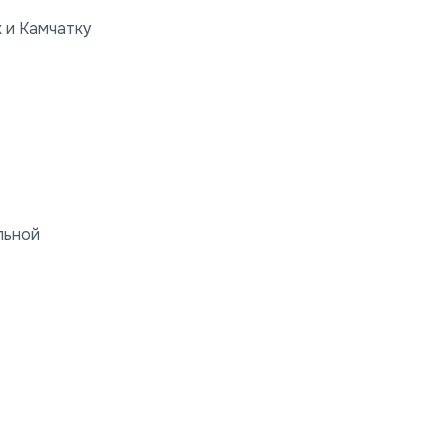
к и Камчатку
льной