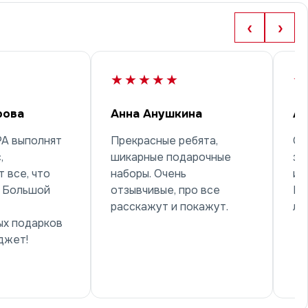
‹
›
★★★★★
★
рова
Анна Анушкина
Ар
РА выполнят
Прекрасные ребята,
Об
,
шикарные подарочные
за
 все, что
наборы. Очень
и 
! Большой
отзывчивые, про все
Ре
расскажут и покажут.
лу
ых подарков
джет!