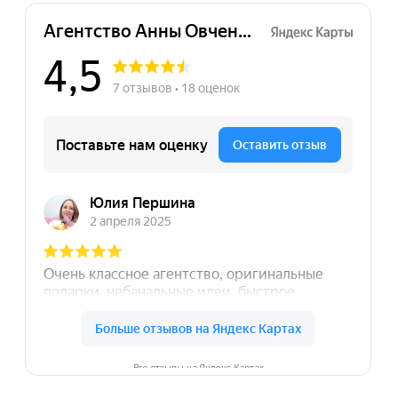
★★★★
тур
ратились в агенство с
дачей сделать классный
креативный мерч!
бята ! Вы просто
чшие
Все отзывы на Яндекс Картах