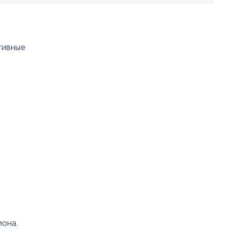
тивные
иона.