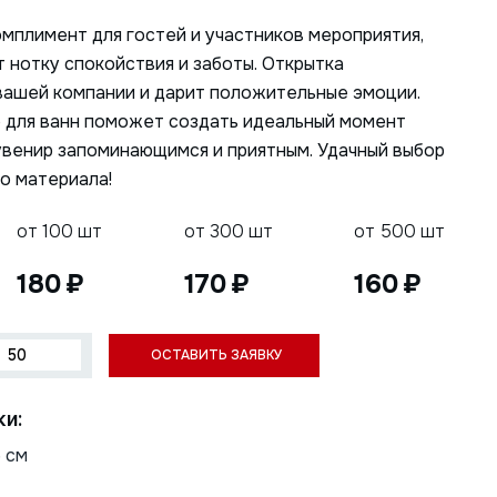
мплимент для гостей и участников мероприятия,
 нотку спокойствия и заботы. Открытка
вашей компании и дарит положительные эмоции.
ю для ванн поможет создать идеальный момент
увенир запоминающимся и приятным. Удачный выбор
о материала!
от 100 шт
от 300 шт
от 500 шт
180
170
160
ки:
5 см