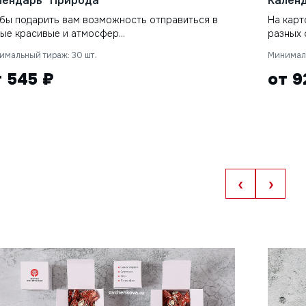
лендарь "Природа"
Календ
бы подарить вам возможность отправиться в
На карт
ые красивые и атмосфер...
разных с
имальный тираж: 30 шт.
Минималь
т 545 ₽
от 9
‹
›