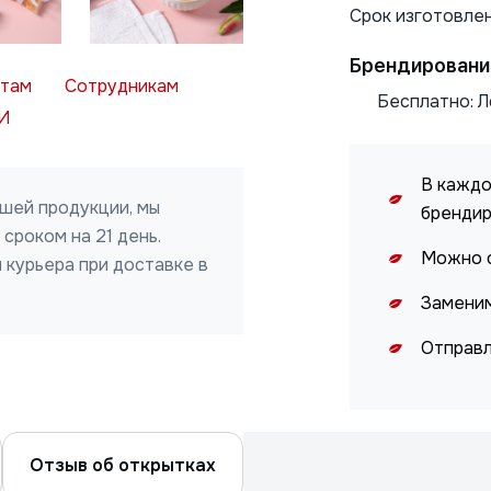
Срок изготовлен
Брендировани
нтам
Сотрудникам
Бесплатно: Л
И
В каждо
ашей продукции, мы
бренди
сроком на 21 день.
Нажимая на кнопку, я даю
Можно с
 курьера при доставке в
ОТПРАВИТЬ
согласие на обработку
персональных данных
Заменим
Отправл
Отзыв об открытках