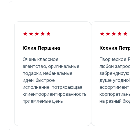
★★★★★
★★★★★
Юлия Першина
Ксения Пет
Очень классное
Творческое 
агентство, оригинальные
любой запрос
подарки, небанальные
забрендируют
идеи, быстрое
душе угодно
исполнение, потрясающая
ассортимент
клиентоориентированность,
корпоративн
приемлемые цены.
на разный бю