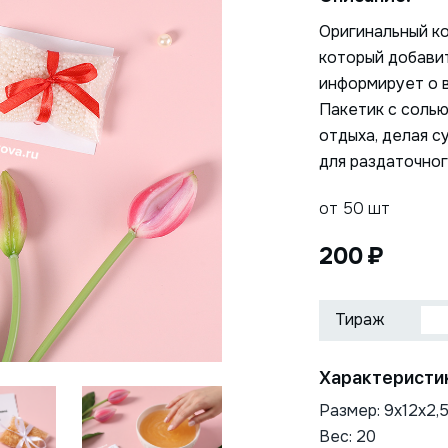
Оригинальный ко
который добавит
информирует о 
Пакетик с соль
отдыха, делая с
для раздаточног
от 50 шт
200
Нажимая на кнопку, я даю
ОТПРАВИТЬ
согласие на обработку
Характеристи
персональных данных
Размер: 9х12х2,
Вес: 20