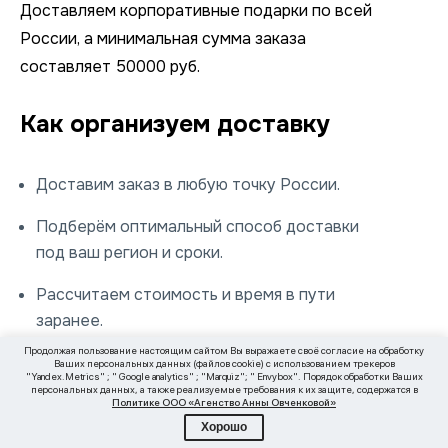
Доставляем корпоративные подарки по всей
России, а минимальная сумма заказа
составляет 50000 руб.
Как организуем доставку
Доставим заказ в любую точку России.
Подберём оптимальный способ доставки
под ваш регион и сроки.
Рассчитаем стоимость и время в пути
заранее.
Продолжая пользование настоящим сайтом Вы выражаете своё согласие на обработку
Согласуем все детали, чтобы вам осталось
Ваших персональных данных (файлов cookie) с использованием трекеров
"Yandex.Metrics" ; " Google analytics" ; "Marquiz"; " Envybox". Порядок обработки Ваших
только принять груз.
персональных данных, а также реализуемые требования к их защите, содержатся в
Политике ООО «Агенство Анны Овченковой»
Хорошо
Сроки и стоимость