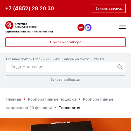
+7 (4852) 28 20 30
Заказать звонок
Нужна помощь с подарочным
Получить образец
набором?
Корпоративные подарки и бизнес-сувениры
Заполните форму заявки, чтобы мы могли
Помощь в подборе
связаться с вами и согласовать дату
Ответьте на эти простые вопросы, и мы
доставки.
придумаем то, что нужно именно вам!
Доставка по всей России, минимальная сумма заказа — 50 000 ₽
Заказать образцы
Главная
Корпоративные подарки
Корпоративные
подарки на 23 февраля
Тепло огня