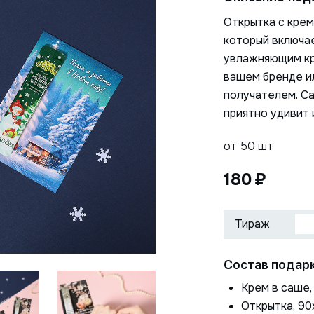
Открытка с крем
который включае
увлажняющим кр
вашем бренде ил
получателем. Са
приятно удивит 
от 50 шт
180
Нажимая на кнопку, я даю
ОТПРАВИТЬ
согласие на обработку
Состав подарк
персональных данных
Крем в саше, 
Открытка, 90