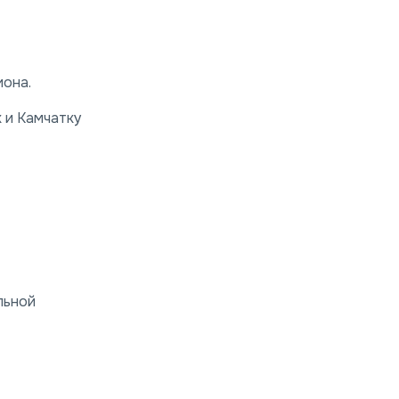
иона.
к и Камчатку
льной