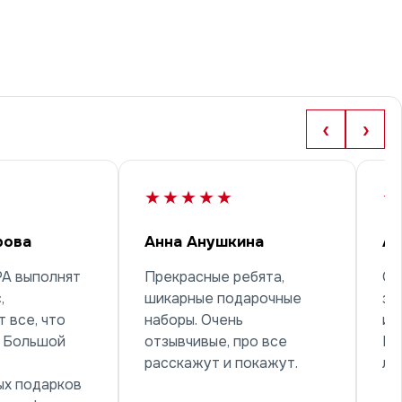
‹
›
★★★★★
★
рова
Анна Анушкина
Ар
РА выполнят
Прекрасные ребята,
Об
,
шикарные подарочные
за
 все, что
наборы. Очень
и 
! Большой
отзывчивые, про все
Ре
расскажут и покажут.
лу
ых подарков