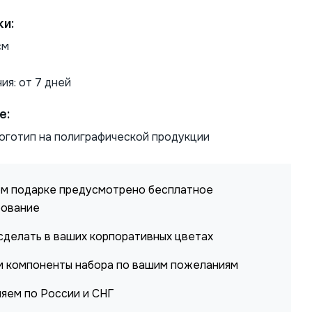
ки:
см
ия: от 7 дней
е:
оготип на полиграфической продукции
м подарке предусмотрено бесплатное
рование
делать в ваших корпоративных цветах
 компоненты набора по вашим пожеланиям
яем по России и СНГ