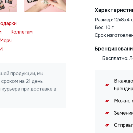
Характеристи
Размер: 12х8х4 
подарки
Вес: 10 г
м
Коллегам
Срок изготовлен
Мерч
Брендировани
И
Бесплатно: Л
Нажимая на кнопку, я даю
ОТПРАВИТЬ
согласие на обработку
ашей продукции, мы
персональных данных
В каждо
сроком на 21 день.
бренди
 курьера при доставке в
Можно с
Заменим
Отправл