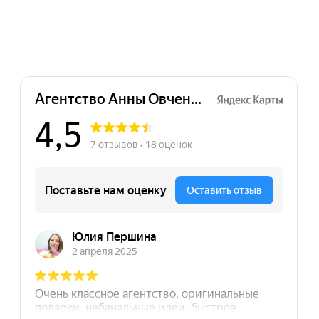
★★★★
тур
ратились в агенство с
дачей сделать классный
креативный мерч!
бята ! Вы просто
чшие