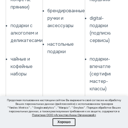
пряники)
брендированные
ручки и
digital-
подарки с
аксессуары
подарки
алкоголем и
(подписки,
деликатесами
сервисы)
настольные
подарки
чайные и
подарки-
l
кофейные
впечатления
наборы
(сертификаты,
мастер-
классы)
Продолжая пользование настоящим сайтом Вы выражаете своё согласие на обработку
Ваших персональных данных (файлов cookie) с использованием трекеров
"Yandex.Metrics" ; " Google analytics" ; "Marquiz"; " Envybox". Порядок обработки Ваших
Методы
персональных данных, а также реализуемые требования к их защите, содержатся в
Политике ООО «Агенство Анны Овченковой»
брендирования
Хорошо