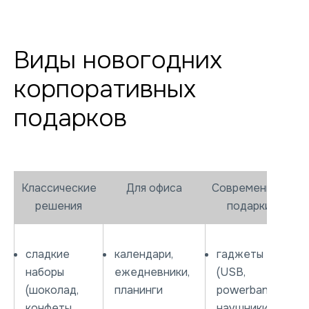
Виды новогодних
корпоративных
подарков
Классические
Для офиса
Современные
решения
подарки
сладкие
календари,
гаджеты
наборы
ежедневники,
(USB,
(шоколад,
планинги
powerbank,
конфеты,
наушники)