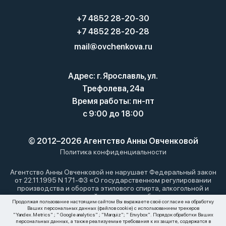
+7 4852 28-20-30
+7 4852 28-20-28
mail@ovchenkova.ru
Адрес: г. Ярославль, ул.
Трефолева, 24а
Время работы: пн-пт
с 9:00 до 18:00
© 2012–2026 Агентство Анны Овченковой
Политика конфиденциальности
Агентство Анны Овченковой не нарушает Федеральный закон
от 22.11.1995 N 171-ФЗ «О государственном регулировании
производства и оборота этилового спирта, алкогольной и
спиртосодержащей продукции и об ограничении
Продолжая пользование настоящим сайтом Вы выражаете своё согласие на обработку
потребления (распития) алкогольной продукции»: мы не
Ваших персональных данных (файлов cookie) с использованием трекеров
осуществляем дистанционную торговлю алкоголем. Все
"Yandex.Metrics" ; " Google analytics" ; "Marquiz"; " Envybox". Порядок обработки Ваших
материалы, размещенные на этом сайте, носят
персональных данных, а также реализуемые требования к их защите, содержатся в