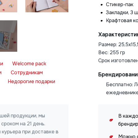
Стикер-пак
Закладки, 3 ш
Крафтовая к
Характеристи
Размер: 25,5х15,
Вес: 255 гр
Срок изготовлен
ки
Welcome pack
Нажимая на кнопку, я даю
м
Сотрудникам
Брендировани
ОТПРАВИТЬ
согласие на обработку
персональных данных
Недорогие подарки
Бесплатно: Л
ежедневнике
ашей продукции, мы
В каждо
сроком на 21 день.
бренди
 курьера при доставке в
Можно с