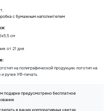
т.
оробка с бумажным наполнителем
ки:
5х5,5 см
ия: от 21 дня
е:
оготип на полиграфической продукции, логотип на
 и ручке УФ-печать
м подарке предусмотрено бесплатное
рование
делать в ваших корпоративных цветах