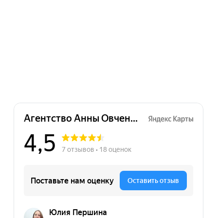
★★★★
тур
ратились в агенство с
дачей сделать классный