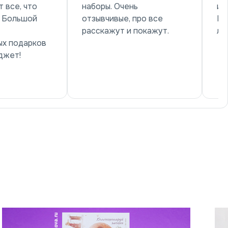
 все, что
наборы. Очень
и 
! Большой
отзывчивые, про все
Ре
расскажут и покажут.
лу
ых подарков
джет!