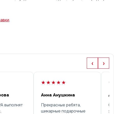
тавки
.
‹
›
★★★★★
★
рова
Анна Анушкина
Ар
РА выполнят
Прекрасные ребята,
Об
,
шикарные подарочные
за