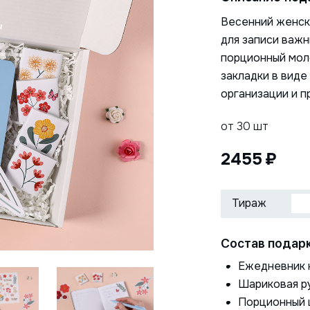
Весенний женски
для записи важн
порционный мол
закладки в виде
организации и п
от 30 шт
2455
Состав подарк
Нажимая на кнопку, я даю
ОТПРАВИТЬ
согласие на обработку
Ежедневник 
персональных данных
Шариковая р
Порционный ш