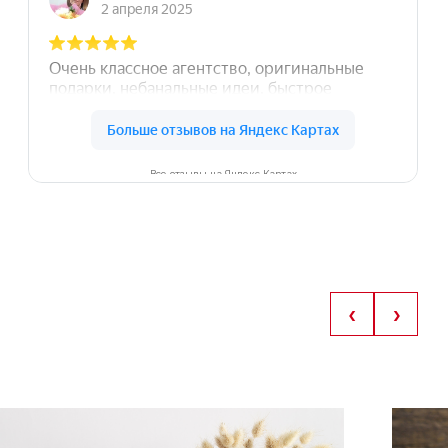
креативный мерч!
бята ! Вы просто
чшие
Все отзывы на Яндекс Картах
‹
›