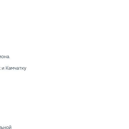
иона.
к и Камчатку
льной