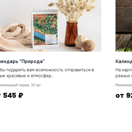
лендарь "Природа"
Календ
бы подарить вам возможность отправиться в
На карт
ые красивые и атмосфер...
разных с
имальный тираж: 30 шт.
Минималь
т 545 ₽
от 9