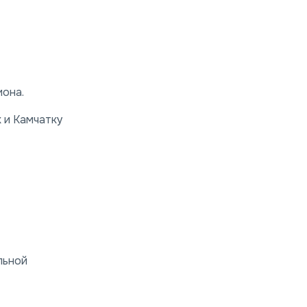
иона.
к и Камчатку
льной