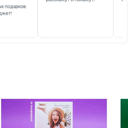
ых подарков
джет!