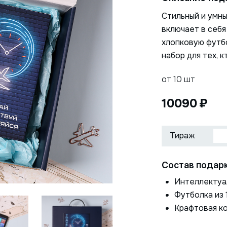
Стильный и умны
включает в себя
хлопковую футбо
набор для тех, 
от 10 шт
10090
Состав подарк
Нажимая на кнопку, я даю
Интеллектуа
ОТПРАВИТЬ
согласие на обработку
Футболка из 
персональных данных
Крафтовая к