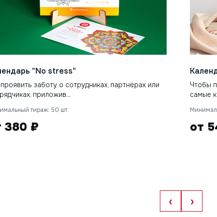
лендарь "No stress"
Кален
 проявить заботу о сотрудниках, партнёрах или
Чтобы п
рядчиках, приложив...
самые к
имальный тираж: 50 шт.
Минималь
т 380 ₽
от 5
‹
›