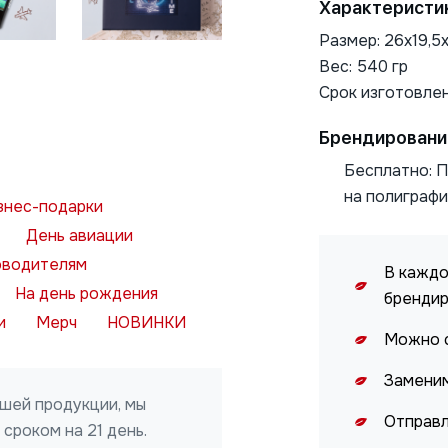
Характеристи
Размер: 26х19,5
Вес: 540 гр
Срок изготовлен
Брендировани
Бесплатно: П
на полиграф
знес-подарки
Нажимая на кнопку, я даю
День авиации
ОТПРАВИТЬ
согласие на обработку
персональных данных
оводителям
В каждо
На день рождения
бренди
и
Мерч
НОВИНКИ
Можно с
Заменим
ашей продукции, мы
Отправл
сроком на 21 день.