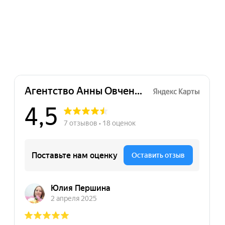
★★★★
тур
ратились в агенство с
дачей сделать классный
креативный мерч!
бята ! Вы просто
чшие