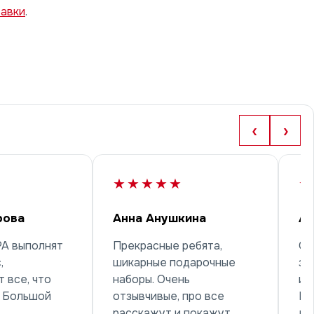
тавки
.
‹
›
★★★★★
★
рова
Анна Анушкина
Ар
РА выполнят
Прекрасные ребята,
Об
,
шикарные подарочные
за
 все, что
наборы. Очень
и 
! Большой
отзывчивые, про все
Ре
расскажут и покажут.
лу