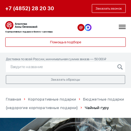
+7 (4852) 28 20 30
Заказать звонок
Нужна помощь с подарочным
Получить образец
набором?
Корпоративные подарки и бизнес-сувениры
Заполните форму заявки, чтобы мы могли
Помощь в подборе
связаться с вами и согласовать дату
Ответьте на эти простые вопросы, и мы
доставки.
придумаем то, что нужно именно вам!
Доставка по всей России, минимальная сумма заказа — 50 000 ₽
Заказать образцы
Главная
Корпоративные подарки
Бюджетные подарки
(недорогие корпоративные подарки)
Чайный гуру