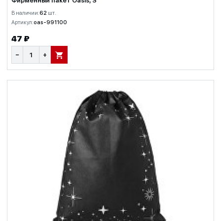
Фирменный пакет Oasis, S
В наличии:
62
шт.
Артикул:
oas-991100
47 ₽
−
+
В КОРЗИНУ