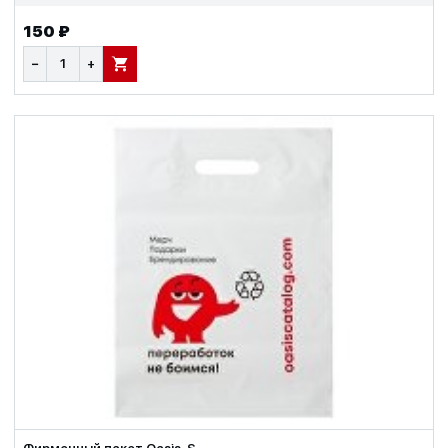
150 ₽
−
+
В КОРЗИНУ