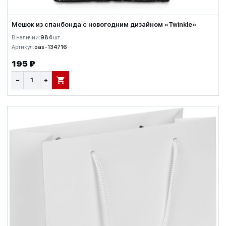
Мешок из спанбонда с новогодним дизайном «Twinkle»
В наличии:
984
шт.
Артикул:
oas-134716
195 ₽
−
+
В КОРЗИНУ