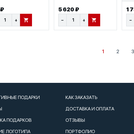
 ₽
5 620 ₽
1 
+
−
+
−
В КОРЗИНУ
В КОРЗИНУ
1
2
ТИВНЫЕ ПОДАРКИ
КАК ЗАКАЗАТЬ
Ы
ДОСТАВКА И ОПЛАТА
ТКА ПОДАРКОВ
ОТЗЫВЫ
ИЕ ЛОГОТИПА
ПОРТФОЛИО