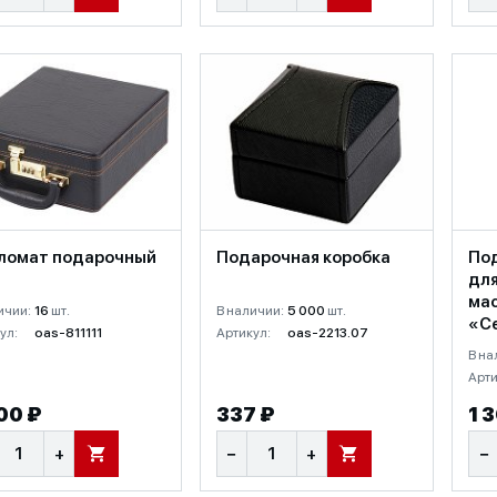
ломат подарочный
Подарочная коробка
По
для
ма
ичии:
16
шт.
В наличии:
5 000
шт.
«Ce
ул:
oas-811111
Артикул:
oas-2213.07
В на
Арти
00 ₽
337 ₽
1 
+
−
+
−
В КОРЗИНУ
В КОРЗИНУ