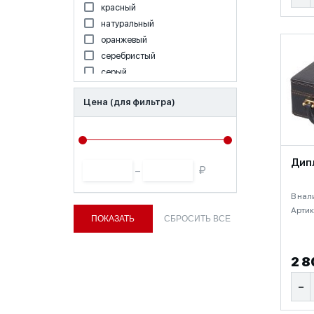
красный
натуральный
оранжевый
серебристый
серый
синий
Цена (для фильтра)
темно-коричневый
черный
Дип
₽
–
В нал
Артик
2 8
−