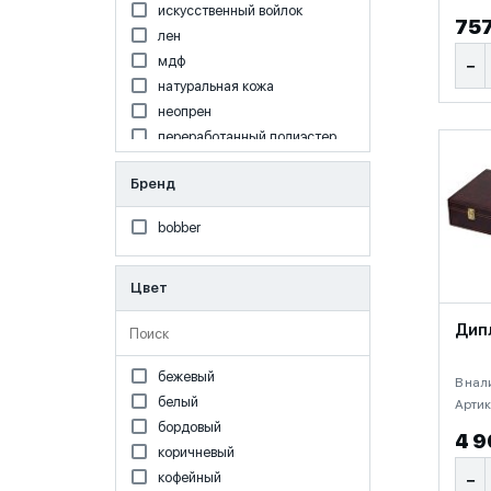
искусственный войлок
757
лен
мдф
−
натуральная кожа
неопрен
переработанный полиэстер
переработанный хлопок
Бренд
полиэстер
хлопок
bobber
Цвет
Поиск по Цвет
Дип
бежевый
В нал
белый
Артик
бордовый
4 9
коричневый
кофейный
−