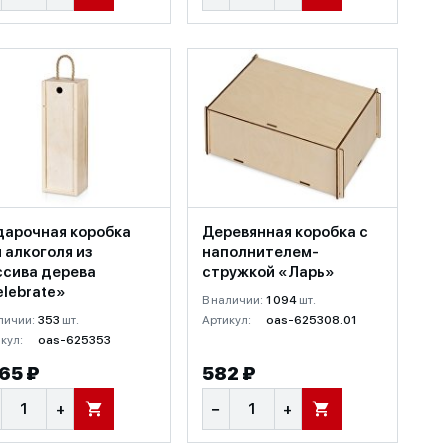
дарочная коробка
Деревянная коробка с
 алкоголя из
наполнителем-
ссива дерева
стружкой «Ларь»
lebrate»
В наличии:
1 094
шт.
личии:
353
шт.
Артикул:
oas-625308.01
кул:
oas-625353
365 ₽
582 ₽
+
−
+
В КОРЗИНУ
В КОРЗИНУ