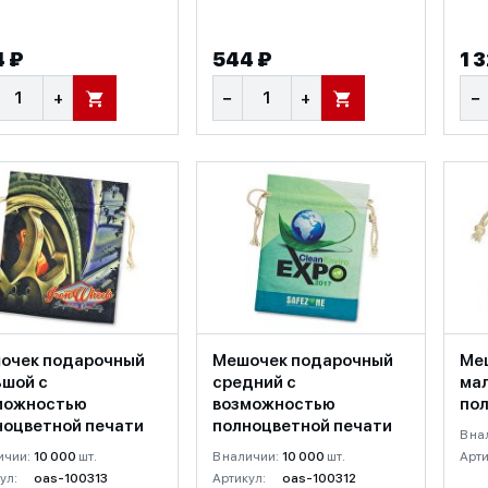
 ₽
544 ₽
1 
+
−
+
−
В КОРЗИНУ
В КОРЗИНУ
очек подарочный
Мешочек подарочный
Ме
ьшой с
средний с
ма
можностью
возможностью
по
ноцветной печати
полноцветной печати
В на
ичии:
10 000
шт.
В наличии:
10 000
шт.
Арти
ул:
oas-100313
Артикул:
oas-100312