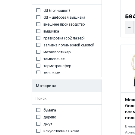
dtf (полноцвет)
594
dtf - цифровая вышивка
внешнее производство
−
вышивка
гравировка (co2 лазер)
заливка полимерной смолой
металлостикер
тампопечать
термотрансфер
тиснение
уф dtf печать
Материал
уф-печать
цифровая печать
Поиск по Материал
Меш
шильд спектрум
бол
бумага
воз
дерево
пол
джут
В нал
искусственная кожа
Артик