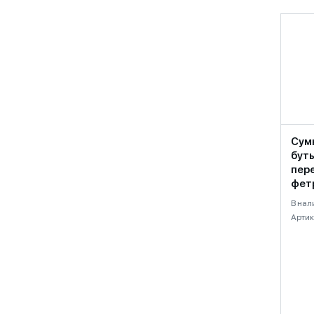
Сум
буты
пер
фет
В нал
Артик