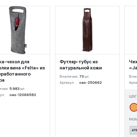
ка-чехол для
Футляр-тубус из
Чех
лки вина «Felta» из
натуральной кожи
«Ja
еработанного
В наличии:
73
шт.
В на
ра
Артикул:
oas-250662
Арти
ичии:
5 983
шт.
ул:
oas-12066582
ЦВЕ
РАЗ
470