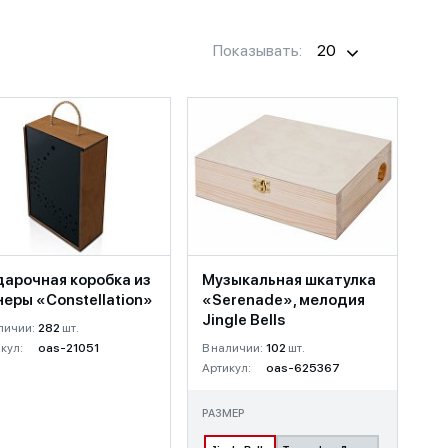
Показывать:
20
арочная коробка из
Музыкальная шкатулка
еры «Constellation»
«Serenade», мелодия
Jingle Bells
личии:
282
шт.
кул:
oas-21051
В наличии:
102
шт.
Артикул:
oas-625367
РАЗМЕР