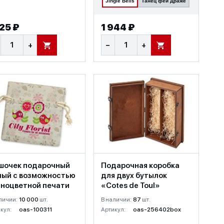
Jingle Bells
Танец феи Драже
325 ₽
1 944 ₽
+
−
+
В КОРЗИНУ
В КОРЗИНУ
шочек подарочный
Подарочная коробка
лый с возможностью
для двух бутылок
лноцветной печати
«Cotes de Toul»
личии:
10 000
шт.
В наличии:
87
шт.
кул:
oas-100311
Артикул:
oas-256402box