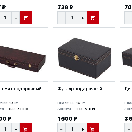
 ₽
738 ₽
74
+
−
+
−
В КОРЗИНУ
В КОРЗИНУ
ломат подарочный
Футляр подарочный
Ди
ичии:
10
шт.
В наличии:
16
шт.
В на
ул:
oas-811115
Артикул:
oas-811114
Арти
00 ₽
1 600 ₽
3 
+
−
+
−
В КОРЗИНУ
В КОРЗИНУ