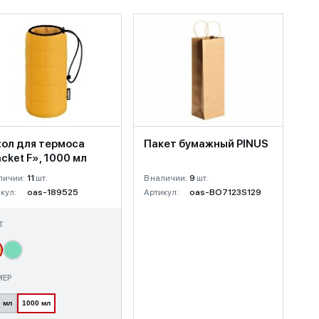
ол для термоса
Пакет бумажный PINUS
cket F», 1000 мл
личии:
11
шт.
В наличии:
9
шт.
кул:
oas-189525
Артикул:
oas-BO7123S129
Т
МЕР
 мл
1000 мл