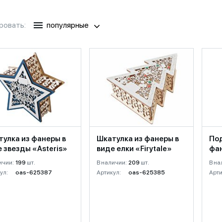
ровать:
популярные
тулка из фанеры в
Шкатулка из фанеры в
Под
 звезды «Asteris»
виде елки «Firytale»
фан
ичии:
199
шт.
В наличии:
209
шт.
В на
ул:
oas-625387
Артикул:
oas-625385
Арти