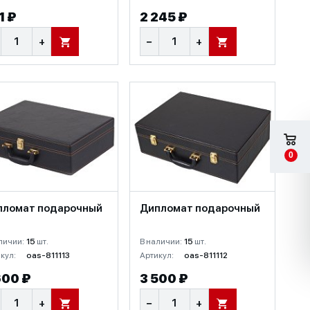
1 ₽
2 245 ₽
+
−
+
В КОРЗИНУ
В КОРЗИНУ
0
пломат подарочный
Дипломат подарочный
личии:
15
шт.
В наличии:
15
шт.
кул:
oas-811113
Артикул:
oas-811112
600 ₽
3 500 ₽
+
−
+
В КОРЗИНУ
В КОРЗИНУ