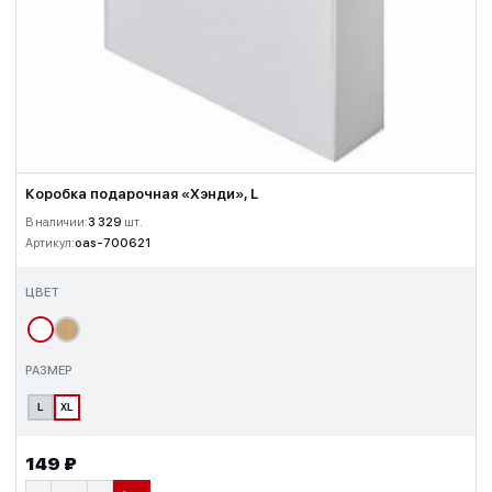
Коробка подарочная «Хэнди», L
В наличии:
3 329
шт.
Артикул:
oas-700621
ЦВЕТ
РАЗМЕР
L
XL
149 ₽