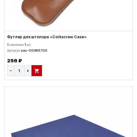
Футляр для штопора «Corkscrew Case»
В наличии:
1
шт.
Артикул:
oas-00485700
256 ₽
−
+
В КОРЗИНУ