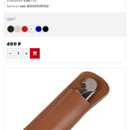
В наличии:
3 557
шт.
Артикул:
oas-BO2003S102
ЦВЕТ
с
469 ₽
−
+
В КОРЗИНУ