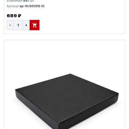
В наличии:
947
шт.
Артикул:
ap-RUS5058.10
689 ₽
−
+
В КОРЗИНУ