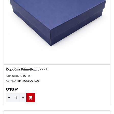
Коробка PrimeBox, синий
В наличии:
936
шт.
Артикул:
ap-RUS5057.03
818 ₽
−
+
В КОРЗИНУ