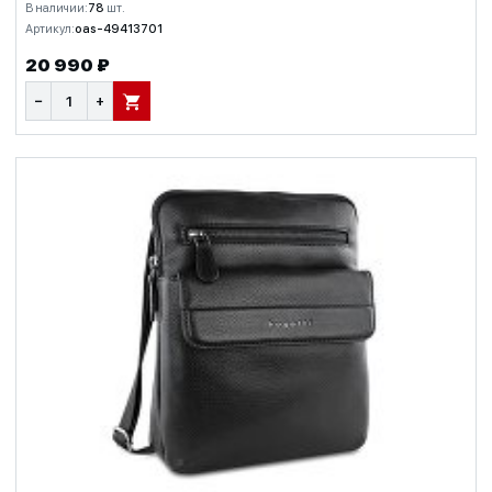
В наличии:
78
шт.
Артикул:
oas-49413701
20 990 ₽
−
+
В КОРЗИНУ