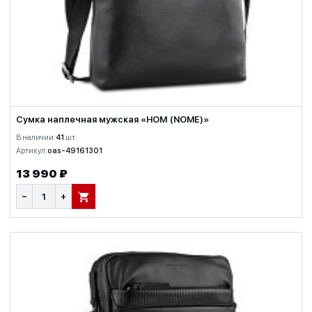
Сумка наплечная мужская «НОМ (NOME)»
В наличии:
41
шт.
Артикул:
oas-49161301
13 990 ₽
−
+
В КОРЗИНУ