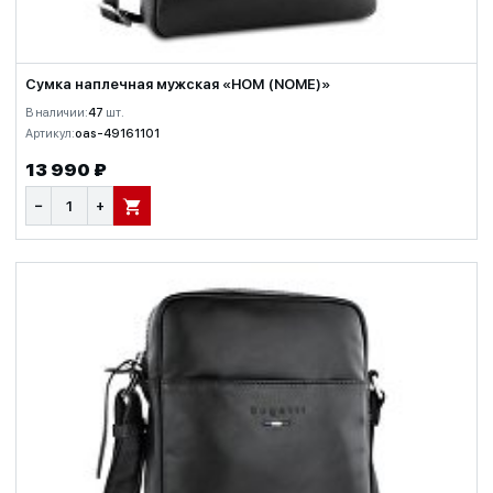
Сумка наплечная мужская «НОМ (NOME)»
В наличии:
47
шт.
Артикул:
oas-49161101
13 990 ₽
−
+
В КОРЗИНУ