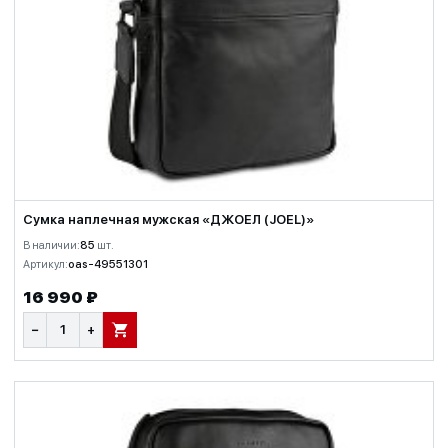
Сумка наплечная мужская «ДЖОЕЛ (JOEL)»
В наличии:
85
шт.
Артикул:
oas-49551301
16 990 ₽
−
+
В КОРЗИНУ