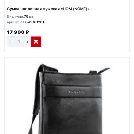
Сумка наплечная мужская «НОМ (NOME)»
В наличии:
78
шт.
Артикул:
oas-49161201
17 990 ₽
−
+
В КОРЗИНУ