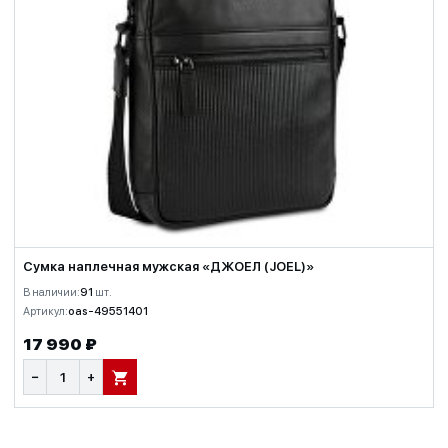
Сумка наплечная мужская «ДЖОЕЛ (JOEL)»
В наличии:
91
шт.
Артикул:
oas-49551401
17 990 ₽
−
+
В КОРЗИНУ