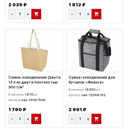
2 039 ₽
1 812 ₽
−
+
−
+
В КОРЗИНУ
В КОРЗИНУ
Сумка-холодильник Джута
Сумка-холодильник для
12 л из джута плотностью
бутылок «Фельта»
300 г/м²
В наличии:
14 050
шт.
В наличии:
1 874
шт.
Артикул:
oas-12066782
Артикул:
oas-12067506
1 760 ₽
2 691 ₽
−
+
−
+
В КОРЗИНУ
В КОРЗИНУ