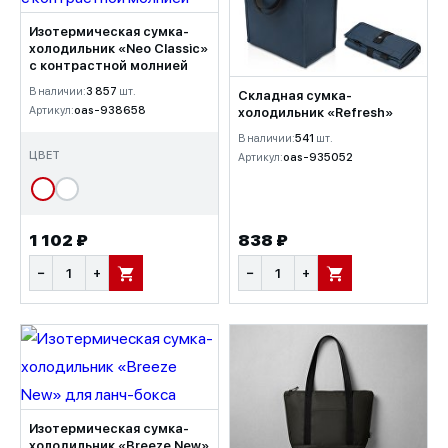
Изотермическая сумка-
холодильник «Neo Classic»
c контрастной молнией
В наличии:
3 857
шт.
Складная сумка-
Артикул:
oas-938658
холодильник «Refresh»
В наличии:
541
шт.
ЦВЕТ
Артикул:
oas-935052
1 102 ₽
838 ₽
−
+
−
+
В КОРЗИНУ
В КОРЗИНУ
Изотермическая сумка-
холодильник «Breeze New»