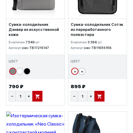
Сумка-холодильник
Сумка-холодильник Сотэк
Дэнвер из искусственной
из переработанного
кожи
полиэстера
В наличии:
7 549
шт.
В наличии:
3 386
шт.
Артикул:
oas-TB1721S147
Артикул:
oas-TB1165S158
ЦВЕТ
ЦВЕТ
м
м
790 ₽
895 ₽
−
+
−
+
В КОРЗИНУ
В КОРЗИНУ