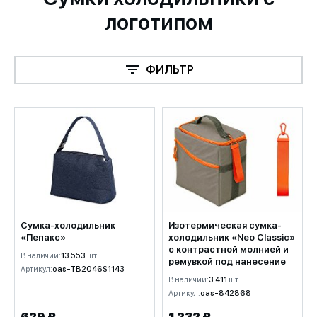
логотипом
ФИЛЬТР
Сумка-холодильник
Изотермическая сумка-
«Пепакс»
холодильник «Neo Classic»
c контрастной молнией и
В наличии:
13 553
шт.
ремувкой под нанесение
Артикул:
oas-TB2046S1143
В наличии:
3 411
шт.
Артикул:
oas-842868
629 ₽
1 232 ₽