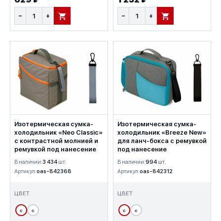
−
+
−
+
В КОРЗИНУ
В КОРЗИНУ
Изотермическая сумка-
Изотермическая сумка-
холодильник «Neo Classic»
холодильник «Breeze New»
c контрастной молнией и
для ланч-бокса с ремувкой
ремувкой под нанесение
под нанесение
В наличии:
3 434
шт.
В наличии:
994
шт.
Артикул:
oas-842368
Артикул:
oas-842312
ЦВЕТ
ЦВЕТ
с
с
с
с