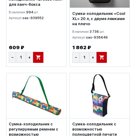
для ланч-бокса
В наличии:
994
шт.
Сумка-холодильник «Cool
Артикул:
oas-939552
XL» 20 л, с двумя лямками
на плечо
В наличии:
3 736
шт.
Артикул:
oas-938649
609 ₽
1 862 ₽
−
+
−
+
В КОРЗИНУ
В КОРЗИНУ
Сумка-холодильник с
Сумка-холодильник с
регулируемым ремнем с
возможностью
возможностью
полноцветной печати