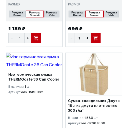
РАЗМЕР
РАЗМЕР
Ремувка
Ремувка
Ремувка
Ремувка
Ремувка
Ремувка
Boost
Summit
Vida
Boost
Summit
Vida
1 189 ₽
696 ₽
−
+
−
+
В КОРЗИНУ
В КОРЗИНУ
Изотермическая сумка
THERMOcafe 36 Can Cooler
В наличии:
1
шт.
Артикул:
oas-1580092
Сумка-холодильник Джута
19 л из джута плотностью
300 г/м²
В наличии:
1 880
шт.
Артикул:
oas-12067606