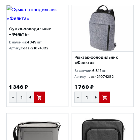
Сумка-холодильник
«Фельта»
В наличии:
4 349
шт.
Артикул:
oas-21074382
Рюкзак-холодильник
«Фельта»
В наличии:
6 817
шт.
Артикул:
oas-21074282
1 346 ₽
1 760 ₽
−
+
−
+
В КОРЗИНУ
В КОРЗИНУ