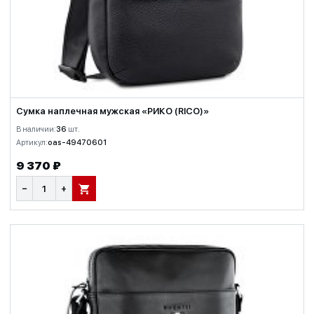
Сумка наплечная мужская «РИКО (RICO)»
В наличии:
36
шт.
Артикул:
oas-49470601
9 370 ₽
−
+
В КОРЗИНУ