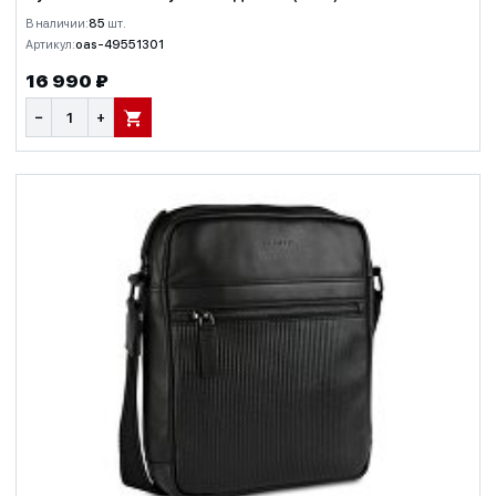
В наличии:
85
шт.
Артикул:
oas-49551301
16 990 ₽
−
+
В КОРЗИНУ