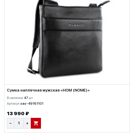
Сумка наплечная мужская «НОМ (NOME)»
В наличии:
47
шт.
Артикул:
oas-49161101
13 990 ₽
−
+
В КОРЗИНУ