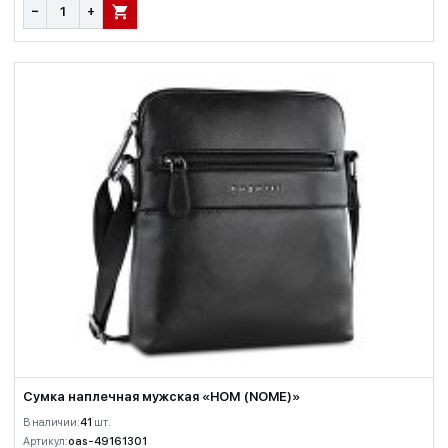
−
+
В КОРЗИНУ
Сумка наплечная мужская «НОМ (NOME)»
В наличии:
41
шт.
Артикул:
oas-49161301