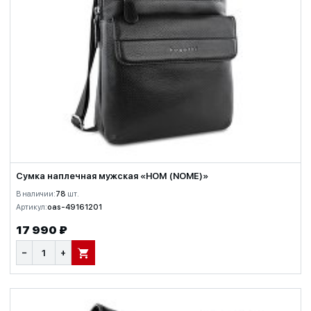
Сумка наплечная мужская «НОМ (NOME)»
В наличии:
78
шт.
Артикул:
oas-49161201
17 990 ₽
−
+
В КОРЗИНУ