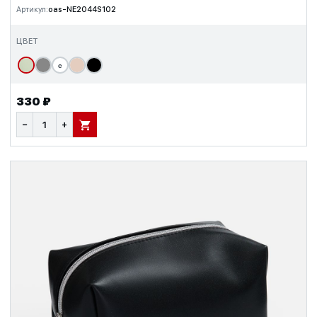
Артикул:
oas-NE2044S102
ЦВЕТ
с
330 ₽
−
+
В КОРЗИНУ