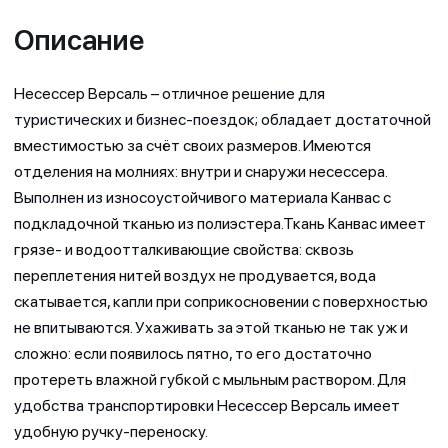
Описание
Несессер Версаль – отличное решение для
туристических и бизнес-поездок; обладает достаточной
вместимостью за счёт своих размеров. Имеются
отделения на молниях: внутри и снаружи несессера.
Выполнен из износоустойчивого материала Канвас с
подкладочной тканью из полиэстера.Ткань Канвас имеет
грязе- и водоотталкивающие свойства: сквозь
переплетения нитей воздух не продувается, вода
скатывается, капли при соприкосновении с поверхностью
не впитываются. Ухаживать за этой тканью не так уж и
сложно: если появилось пятно, то его достаточно
протереть влажной губкой с мыльным раствором. Для
удобства транспортировки Несессер Версаль имеет
удобную ручку-переноску.