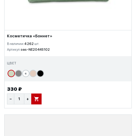
Косметичка «Боннет»
В наличии:
4 262
шт.
Артикул:
oas-NE2044S102
ЦВЕТ
с
330 ₽
−
+
В КОРЗИНУ