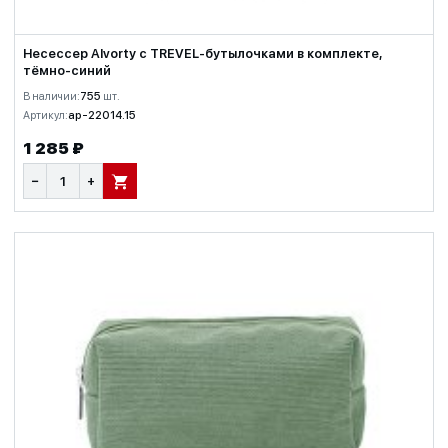
Несессер Alvorty с TREVEL-бутылочками в комплекте,
тёмно-синий
В наличии:
755
шт.
Артикул:
ap-22014.15
1 285 ₽
−
+
В КОРЗИНУ