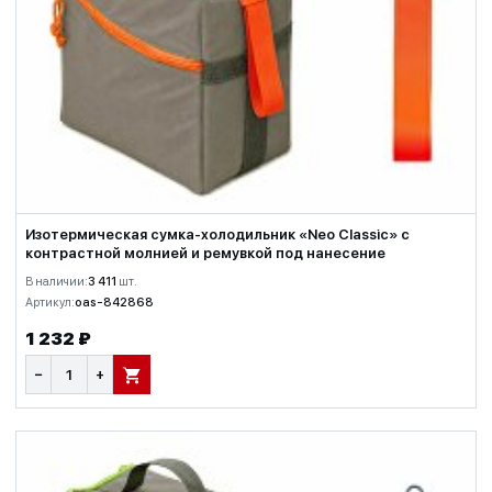
Изотермическая сумка-холодильник «Neo Classic» c
контрастной молнией и ремувкой под нанесение
В наличии:
3 411
шт.
Артикул:
oas-842868
1 232 ₽
−
+
В КОРЗИНУ