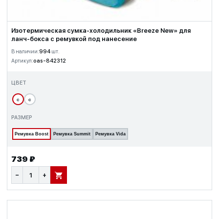
Изотермическая сумка-холодильник «Breeze New» для
ланч-бокса с ремувкой под нанесение
В наличии:
994
шт.
Артикул:
oas-842312
ЦВЕТ
с
с
РАЗМЕР
Ремувка Boost
Ремувка Summit
Ремувка Vida
739 ₽
−
+
В КОРЗИНУ