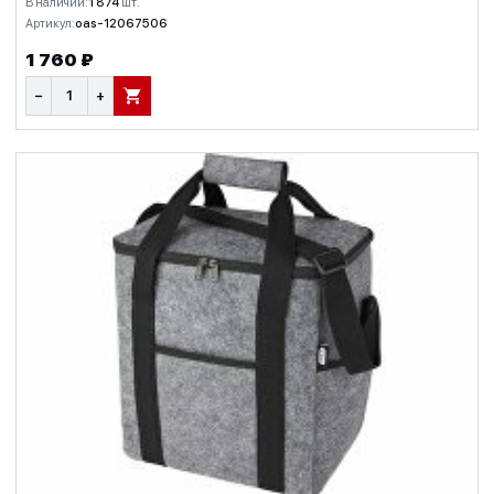
В наличии:
1 874
шт.
Артикул:
oas-12067506
1 760 ₽
−
+
В КОРЗИНУ