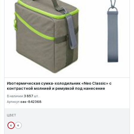
Изотермическая сумка-холодильник «Neo Classic» c
контрастной молнией и ремувкой под нанесение
В наличии:
3 857
шт.
Артикул:
oas-842368
ЦВЕТ
с
с