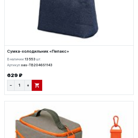
Сумка-холодильник «Пепакс»
В наличии:
13 553
шт.
Артикул:
oas-TB2046S1143
629 ₽
−
+
В КОРЗИНУ