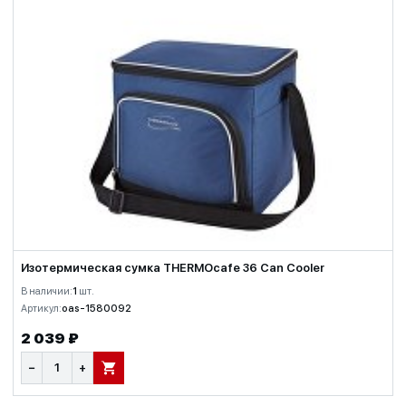
Изотермическая сумка THERMOcafe 36 Can Cooler
В наличии:
1
шт.
Артикул:
oas-1580092
2 039 ₽
−
+
В КОРЗИНУ