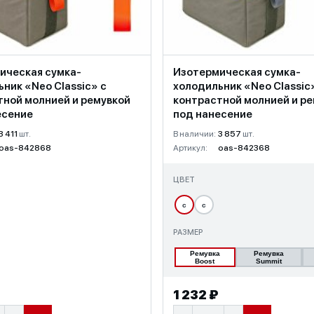
ическая сумка-
Изотермическая сумка-
ник «Neo Classic» c
холодильник «Neo Classic
тной молнией и ремувкой
контрастной молнией и р
есение
под нанесение
3 411
шт.
В наличии:
3 857
шт.
oas-842868
Артикул:
oas-842368
ЦВЕТ
с
с
РАЗМЕР
Ремувка
Ремувка
Boost
Summit
1 232 ₽