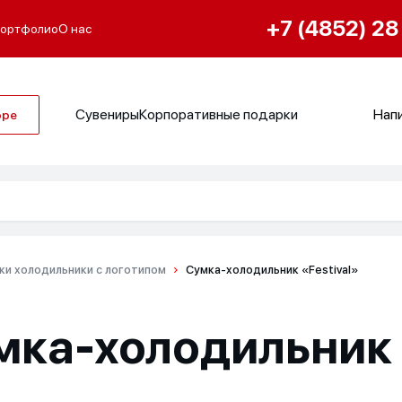
+7 (4852) 28
ортфолио
О нас
Сувениры
Корпоративные подарки
Напи
оре
ки холодильники с логотипом
Сумка-холодильник «Festival»
мка-холодильник «