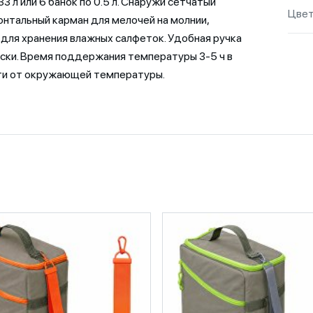
33 л или 6 банок по 0.5 л. Снаружи сетчатый
Цве
онтальный карман для мелочей на молнии,
для хранения влажных салфеток. Удобная ручка
ски. Время поддержания температуры 3-5 ч в
ти от окружающей температуры.