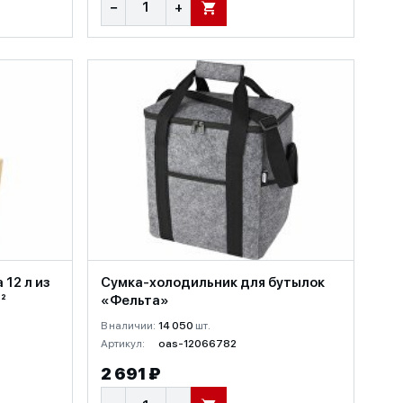
−
+
В КОРЗИНУ
12 л из
Сумка-холодильник для бутылок
²
«Фельта»
В наличии:
14 050
шт.
Артикул:
oas-12066782
2 691 ₽