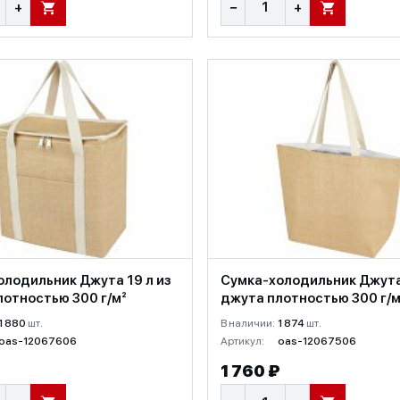
+
−
+
В КОРЗИНУ
В КОРЗИНУ
олодильник Джута 19 л из
Сумка-холодильник Джута 
лотностью 300 г/м²
джута плотностью 300 г/м
1 880
шт.
В наличии:
1 874
шт.
oas-12067606
Артикул:
oas-12067506
1 760 ₽