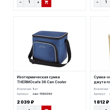
−
+
−
В КОРЗИНУ
Изотермическая сумка
Сумка-х
THERMOcafe 36 Can Cooler
джута п
В наличии:
1
шт.
В наличии:
Артикул:
oas-1580092
Артикул:
2 039 ₽
1 812 ₽