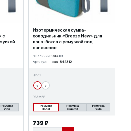
Изотермическая сумка-
» c
холодильник «Breeze New» для
емувкой
ланч-бокса с ремувкой под
нанесение
В наличии:
994
шт.
Артикул:
oas-842312
ЦВЕТ
с
с
РАЗМЕР
Ремувка
Ремувка
Ремувка
Ремувка
Vida
Boost
Summit
Vida
739 ₽