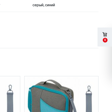
т
серый, синий
0