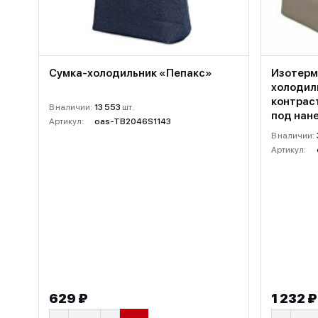
Сумка-холодильник «Пепакс»
Изотерм
холодиль
контрас
В наличии:
13 553
шт.
под нан
Артикул:
oas-TB2046S1143
В наличии:
Артикул:
629 ₽
1 232 ₽