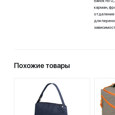
банок по 0,
карман, фр
отделение 
для перено
зависимос
Похожие товары