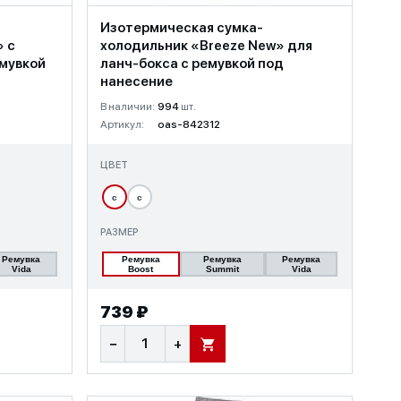
Изотермическая сумка-
» c
холодильник «Breeze New» для
емувкой
ланч-бокса с ремувкой под
нанесение
В наличии:
994
шт.
Артикул:
oas-842312
ЦВЕТ
с
с
РАЗМЕР
Ремувка
Ремувка
Ремувка
Ремувка
Vida
Boost
Summit
Vida
739 ₽
−
+
В КОРЗИНУ