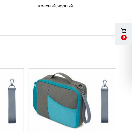
т
красный, черный
0