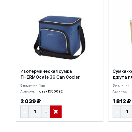
Изотермическая сумка
Сумка-х
THERMOcafe 36 Can Cooler
джута п
В наличии:
1
шт.
В наличии:
Артикул:
oas-1580092
Артикул:
2 039 ₽
1 812 ₽
−
+
−
В КОРЗИНУ