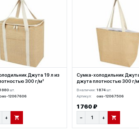
олодильник Джута 19 л из
Сумка-холодильник Джута 
лотностью 300 г/м²
джута плотностью 300 г/м
1 880
шт.
В наличии:
1 874
шт.
oas-12067606
Артикул:
oas-12067506
1 760 ₽
+
−
+
В КОРЗИНУ
В КОРЗИНУ