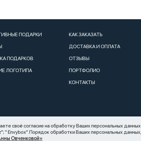
ТИВНЫЕ ПОДАРКИ
КАК ЗАКАЗАТЬ
Ы
ДОСТАВКА И ОПЛАТА
ТКА ПОДАРКОВ
ОТЗЫВЫ
ИЕ ЛОГОТИПА
ПОРТФОЛИО
КОНТАКТЫ
2.11.1995 N 171-ФЗ «О государственном регулировании производств
те своё согласие на обработку Ваших персональных данных 
аспития) алкогольной продукции»: мы не осуществляем дистанцио
rquiz"; " Envybox". Порядок обработки Ваших персональных данн
 офертой.
Анны Овченковой»