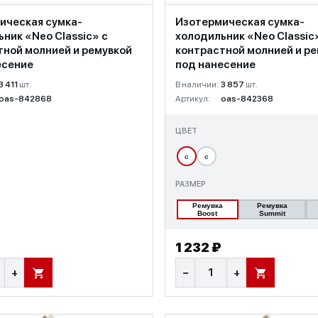
ическая сумка-
Изотермическая сумка-
ник «Neo Classic» c
холодильник «Neo Classic
тной молнией и ремувкой
контрастной молнией и р
есение
под нанесение
3 411
шт.
В наличии:
3 857
шт.
oas-842868
Артикул:
oas-842368
ЦВЕТ
с
с
РАЗМЕР
Ремувка
Ремувка
Boost
Summit
1 232 ₽
+
−
+
В КОРЗИНУ
В КОРЗИНУ