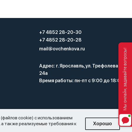
+7 4852 28-20-30
+7 4852 28-20-28
mail@ovchenkova.ru
Мы онлайн, задавайте вопросы!
Адрес: г. Ярославль, ул. Трефолева,
24а
Время работы: пн-пт с 9:00 до 18:00
а и оборота этилового спирта, алкогольной и
(файлов cookie) с использованием
нную торговлю алкоголем. Все материалы, размещенные на этом
ых, а также реализуемые требования к
Хорошо