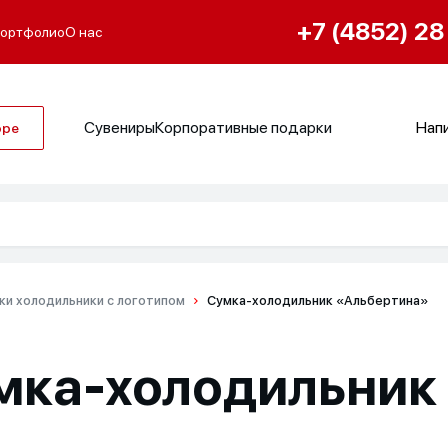
+7 (4852) 28
ортфолио
О нас
Сувениры
Корпоративные подарки
Напи
оре
ки холодильники с логотипом
Сумка-холодильник «Альбертина»
мка-холодильник