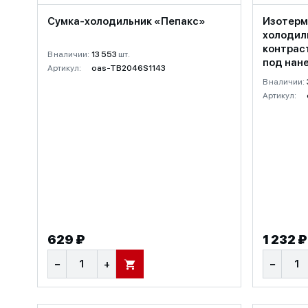
Сумка-холодильник «Пепакс»
Изотерм
холодиль
контрас
В наличии:
13 553
шт.
под нан
Артикул:
oas-TB2046S1143
В наличии:
Артикул:
629 ₽
1 232 ₽
−
+
−
В КОРЗИНУ