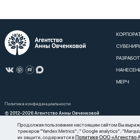
КОРПОРА
СУВЕНИР
РАЗРАБО
НАНЕСЕН
МЕРЧ
Политика конфиденциальности
© 2012–2026 Агентство Анны Овченковой
Агентство Анны Овченковой не нарушает Федеральный закон от 2
Продолжая пользование настоящим сайтом Вы выражае
спиртосодержащей продукции и об ограничении потребления (р
трекеров "Yandex.Metrics" ; " Google analytics" ; "Ma
сайте, носят информационный характер и не являются публичной
их защите, содержатся в
Политике ООО «Агенство 