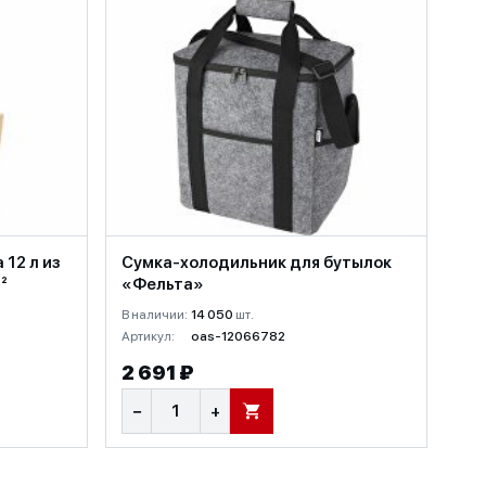
12 л из
Сумка-холодильник для бутылок
²
«Фельта»
В наличии:
14 050
шт.
Артикул:
oas-12066782
2 691 ₽
−
+
В КОРЗИНУ