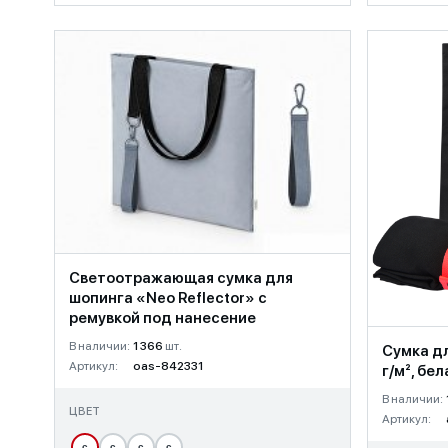
Светоотражающая сумка для
шопинга «Neo Reflector» с
ремувкой под нанесение
В наличии:
1 366
шт.
Сумка дл
Артикул:
oas-842331
г/м², бел
В наличии:
ЦВЕТ
Артикул:
с
с
с
с