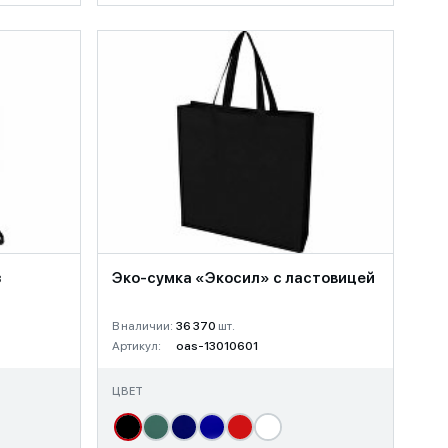
з
Эко-сумка «Экосил» с ластовицей
В наличии:
36 370
шт.
Артикул:
oas-13010601
ЦВЕТ