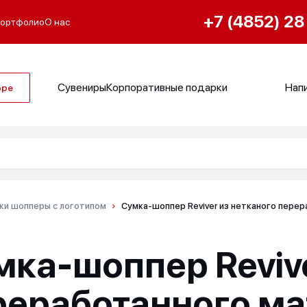
+7 (4852) 28
ортфолио
О нас
Сувениры
Корпоративные подарки
Напи
оре
ки шопперы с логотипом
Сумка-шоппер Reviver из нетканого пере
мка-шоппер Revive
реработанного ма