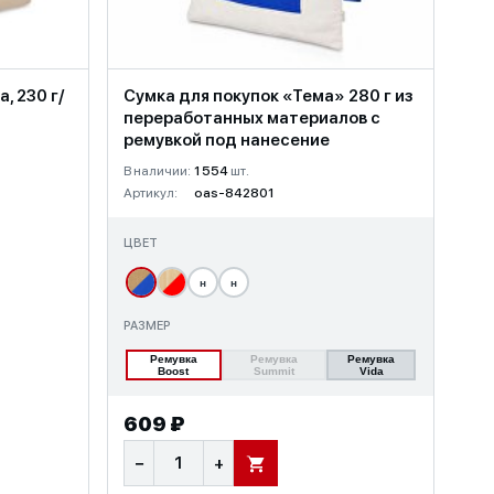
, 230 г/
Сумка для покупок «Тема» 280 г из
переработанных материалов с
ремувкой под нанесение
В наличии:
1 554
шт.
Артикул:
oas-842801
ЦВЕТ
н
н
РАЗМЕР
Ремувка
Ремувка
Ремувка
Boost
Summit
Vida
609 ₽
−
+
В КОРЗИНУ