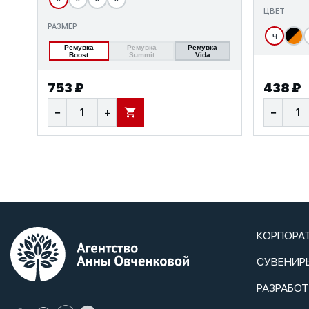
ЦВЕТ
РАЗМЕР
Ч
Ремувка
Ремувка
Ремувка
Boost
Summit
Vida
753 ₽
438 ₽
−
+
−
В КОРЗИНУ
КОРПОРА
СУВЕНИР
РАЗРАБО