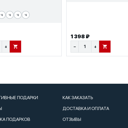
Ч
Ч
Ч
Ч
1 398 ₽
+
−
+
В КОРЗИНУ
В КОРЗИНУ
ТИВНЫЕ ПОДАРКИ
КАК ЗАКАЗАТЬ
Ы
ДОСТАВКА И ОПЛАТА
ТКА ПОДАРКОВ
ОТЗЫВЫ