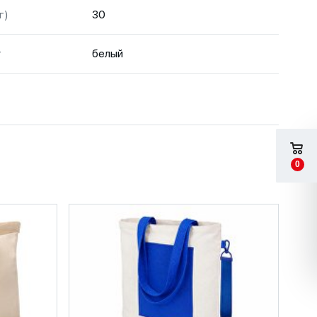
г)
30
т
белый
0