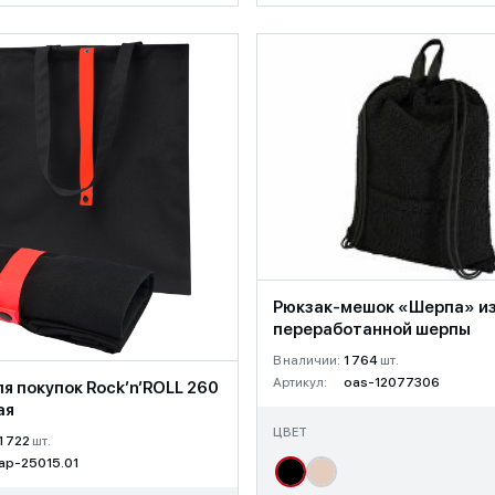
Рюкзак-мешок «Шерпа» и
переработанной шерпы
В наличии:
1 764
шт.
Артикул:
oas-12077306
я покупок Rock’n’ROLL 260
ая
ЦВЕТ
1 722
шт.
ap-25015.01