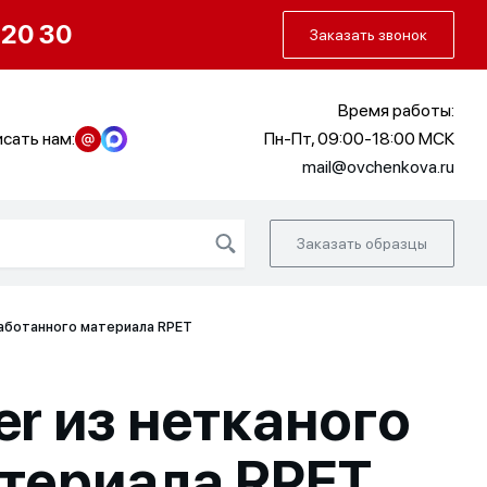
О нас
Портфолио
Как заказать
 20 30
Заказать звонок
Время работы:
сать нам:
Пн-Пт, 09:00-18:00 МСК
mail@ovchenkova.ru
Заказать образцы
работанного материала RPET
r из нетканого
териала RPET