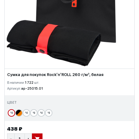
Сумка для покупок Rock’n’ROLL 260 г/м², белая
В наличии:
1 722
шт.
Артикул:
ap-25015.01
ЦВЕТ
Ч
Ч
Ч
Ч
Ч
438 ₽
−
+