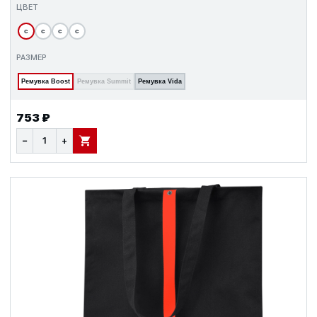
ЦВЕТ
с
с
с
с
РАЗМЕР
Ремувка Boost
Ремувка Summit
Ремувка Vida
753 ₽
−
+
В КОРЗИНУ