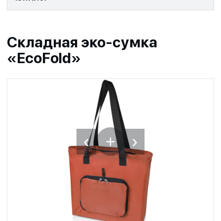
Складная эко-сумка
«EcoFold»
‹
›
+