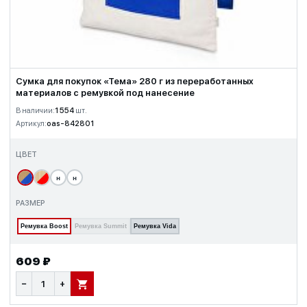
Сумка для покупок «Тема» 280 г из переработанных
материалов с ремувкой под нанесение
В наличии:
1 554
шт.
Артикул:
oas-842801
ЦВЕТ
н
н
РАЗМЕР
Ремувка Boost
Ремувка Summit
Ремувка Vida
609 ₽
−
+
В КОРЗИНУ