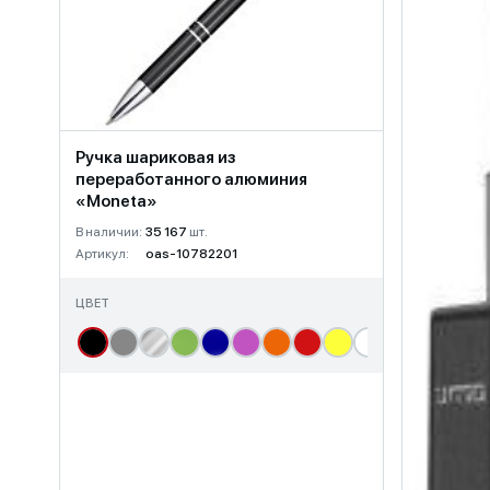
Ручка шариковая из
переработанного алюминия
«Moneta»
В наличии:
35 167
шт.
Артикул:
oas-10782201
ЦВЕТ