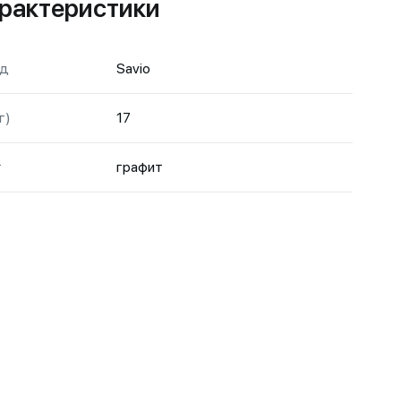
рактеристики
нд
Savio
г)
17
т
графит