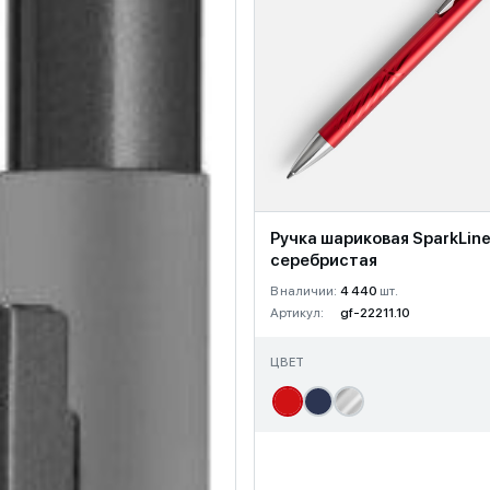
Ручка шариковая SparkLine
серебристая
В наличии:
4 440
шт.
Артикул:
gf-22211.10
ЦВЕТ