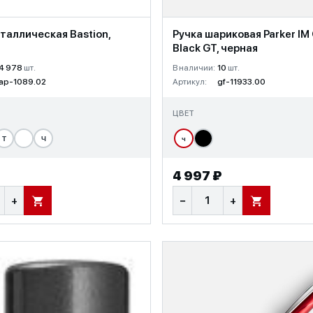
таллическая Bastion,
Ручка шариковая Parker IM
Black GT, черная
4 978
шт.
В наличии:
10
шт.
ap-1089.02
Артикул:
gf-11933.00
ЦВЕТ
Т
Ч
ч
4 997 ₽
+
−
+
В КОРЗИНУ
В КОРЗИНУ