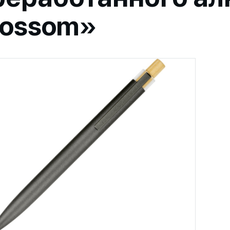
lossom»