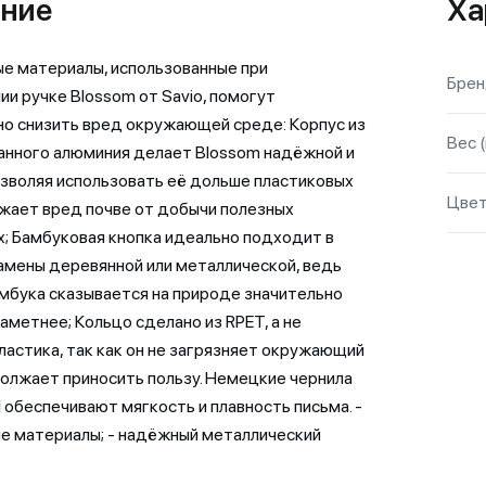
ние
Ха
е материалы, использованные при
Бре
ии ручке Blossom от Savio, помогут
о снизить вред окружающей среде: Корпус из
Вес (
нного алюминия делает Blossom надёжной и
озволяя использовать её дольше пластиковых
Цве
ижает вред почве от добычи полезных
; Бамбуковая кнопка идеально подходит в
амены деревянной или металлической, ведь
мбука сказывается на природе значительно
заметнее; Кольцо сделано из RPET, а не
ластика, так как он не загрязняет окружающий
должает приносить пользу. Немецкие чернила
 обеспечивают мягкость и плавность письма. -
е материалы; - надёжный металлический