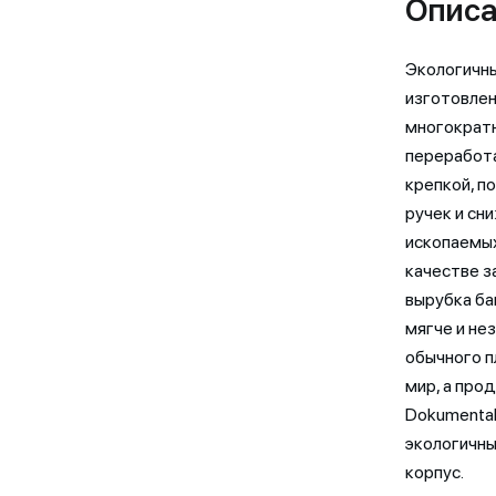
Описа
Экологичны
изготовлен
многократн
переработа
крепкой, п
ручек и сн
ископаемых
качестве з
вырубка ба
мягче и не
обычного п
мир, а про
Dokumental
экологичны
корпус.