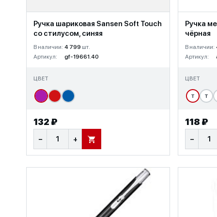
Ручка шариковая Sansen Soft Touch
Ручка ме
со стилусом, синяя
чёрная
В наличии:
4 799
шт.
В наличии:
Артикул:
gf-19661.40
Артикул:
ЦВЕТ
ЦВЕТ
Т
Т
132 ₽
118 ₽
−
+
−
В КОРЗИНУ