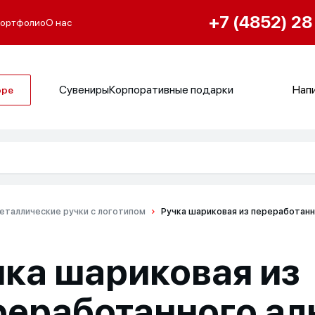
+7 (4852) 28
ортфолио
О нас
Сувениры
Корпоративные подарки
Напи
оре
еталлические ручки с логотипом
Ручка шариковая из переработан
чка шариковая из
реработанного а