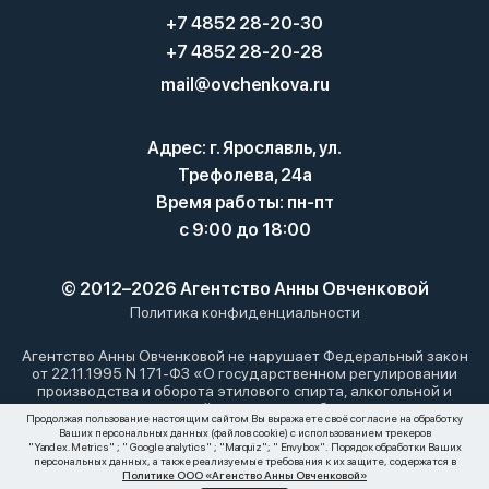
+7 4852 28-20-30
+7 4852 28-20-28
mail@ovchenkova.ru
Адрес: г. Ярославль, ул.
Трефолева, 24а
Время работы: пн-пт
с 9:00 до 18:00
© 2012–2026 Агентство Анны Овченковой
Политика конфиденциальности
Агентство Анны Овченковой не нарушает Федеральный закон
от 22.11.1995 N 171-ФЗ «О государственном регулировании
производства и оборота этилового спирта, алкогольной и
спиртосодержащей продукции и об ограничении
Продолжая пользование настоящим сайтом Вы выражаете своё согласие на обработку
потребления (распития) алкогольной продукции»: мы не
Ваших персональных данных (файлов cookie) с использованием трекеров
осуществляем дистанционную торговлю алкоголем. Все
"Yandex.Metrics" ; " Google analytics" ; "Marquiz"; " Envybox". Порядок обработки Ваших
материалы, размещенные на этом сайте, носят
персональных данных, а также реализуемые требования к их защите, содержатся в
Политике ООО «Агенство Анны Овченковой»
информационный характер и не являются публичной офертой.