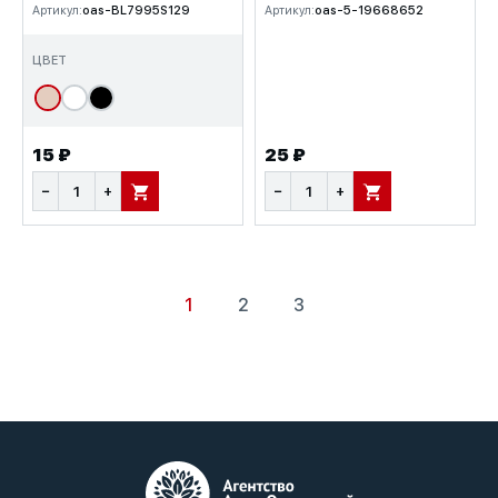
Артикул:
oas-BL7995S129
Артикул:
oas-5-19668652
ЦВЕТ
15 ₽
25 ₽
−
+
−
+
В КОРЗИНУ
В КОРЗИНУ
1
2
3