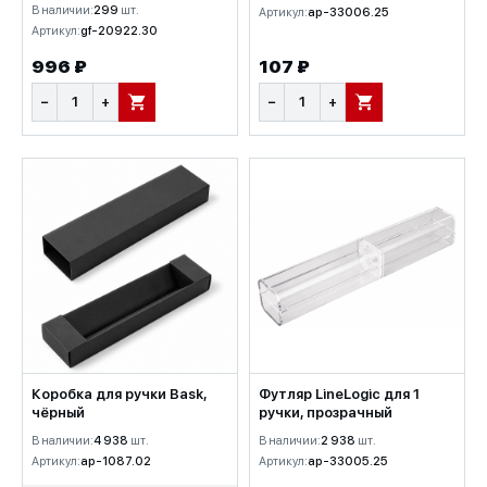
В наличии:
299
шт.
Артикул:
ap-33006.25
Артикул:
gf-20922.30
996 ₽
107 ₽
−
+
−
+
В КОРЗИНУ
В КОРЗИНУ
Коробка для ручки Bask,
Футляр LineLogic для 1
чёрный
ручки, прозрачный
В наличии:
4 938
шт.
В наличии:
2 938
шт.
Артикул:
ap-1087.02
Артикул:
ap-33005.25