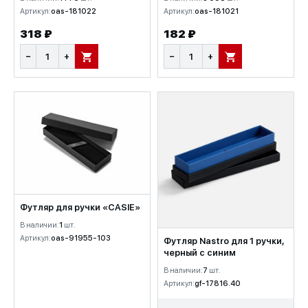
Артикул:
oas-181022
Артикул:
oas-181021
318 ₽
182 ₽
−
+
−
+
В КОРЗИНУ
В КОРЗИНУ
Футляр для ручки «CASIE»
В наличии:
1
шт.
Артикул:
oas-91955-103
Футляр Nastro для 1 ручки,
черный с синим
В наличии:
7
шт.
Артикул:
gf-17816.40