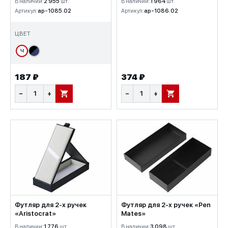
В наличии:
2 955
шт.
В наличии:
1 964
шт.
Артикул:
ap-1085.02
Артикул:
ap-1086.02
ЦВЕТ
Ч
187 ₽
374 ₽
−
+
−
+
В КОРЗИНУ
В КОРЗИНУ
Футляр для 2-х ручек
Футляр для 2-х ручек «Pen
«Aristocrat»
Mates»
В наличии:
1 776
шт.
В наличии:
3 098
шт.