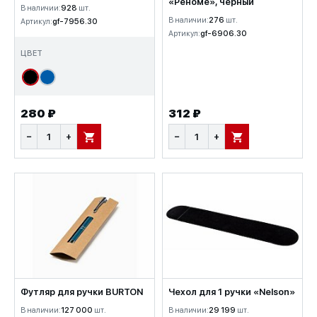
«Реноме», черный
В наличии:
928
шт.
В наличии:
276
шт.
Артикул:
gf-7956.30
Артикул:
gf-6906.30
ЦВЕТ
280 ₽
312 ₽
−
+
−
+
В КОРЗИНУ
В КОРЗИНУ
Футляр для ручки BURTON
Чехол для 1 ручки «Nelson»
В наличии:
127 000
шт.
В наличии:
29 199
шт.