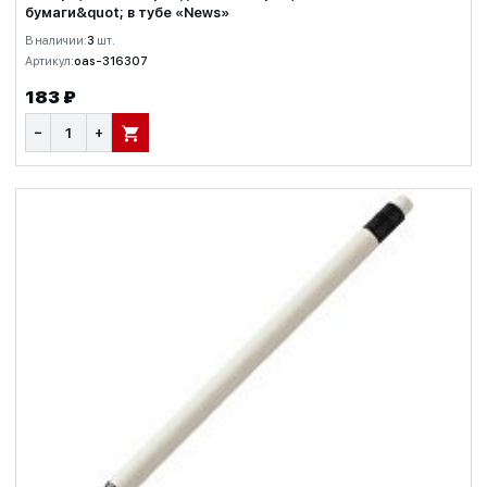
бумаги&quot; в тубе «News»
В наличии:
3
шт.
Артикул:
oas-316307
183 ₽
−
+
В КОРЗИНУ