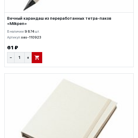
Вечный карандаш из переработанных тетра-паков
«Milkpen»
В наличии:
9 874
шт.
Артикул:
oas-110923
61 ₽
−
+
В КОРЗИНУ