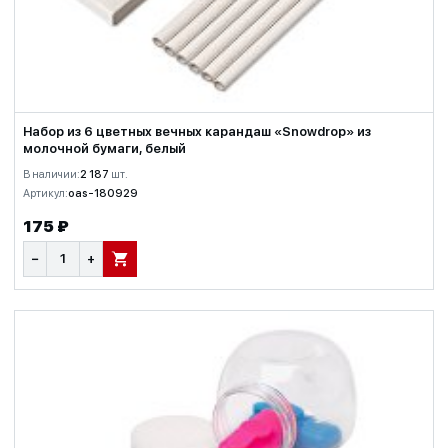
Набор из 6 цветных вечных карандаш «Snowdrop» из
молочной бумаги, белый
В наличии:
2 187
шт.
Артикул:
oas-180929
175 ₽
−
+
В КОРЗИНУ