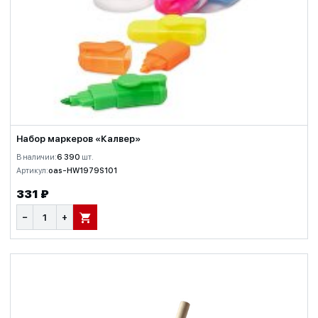
Набор маркеров «Калвер»
В наличии:
6 390
шт.
Артикул:
oas-HW1979S101
331 ₽
−
+
В КОРЗИНУ