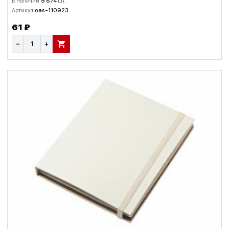
В наличии:
9 874
шт.
Артикул:
oas-110923
61 ₽
−
+
В КОРЗИНУ