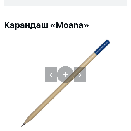
Карандаш «Moana»
‹
›
+