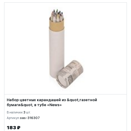
Набор цветных карандашей из &quot;газетной
бумаги&quot; в тубе «News»
В наличии:
3
шт.
Артикул:
oas-316307
183 ₽