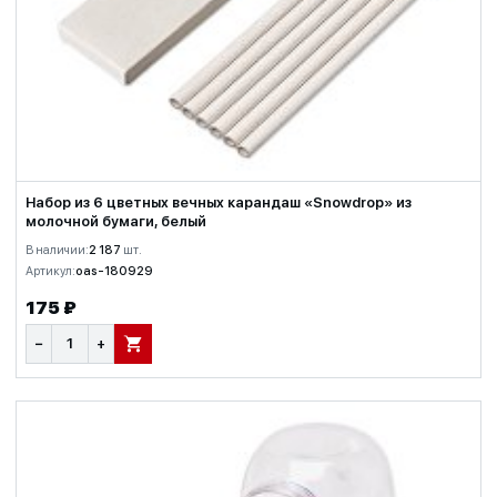
Набор из 6 цветных вечных карандаш «Snowdrop» из
молочной бумаги, белый
В наличии:
2 187
шт.
Артикул:
oas-180929
175 ₽
−
+
В КОРЗИНУ