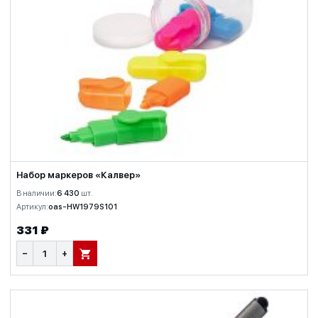
Набор маркеров «Калвер»
В наличии:
6 430
шт.
Артикул:
oas-HW1979S101
331 ₽
−
+
В КОРЗИНУ