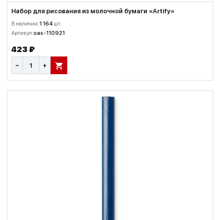
Набор для рисования из молочной бумаги «Artify»
В наличии:
1 164
шт.
Артикул:
oas-110921
423 ₽
−
+
В КОРЗИНУ