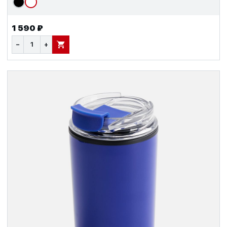
1 590 ₽
−
+
В КОРЗИНУ