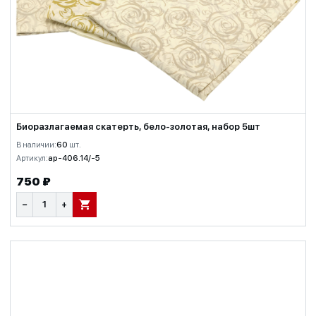
Биоразлагаемая скатерть, бело-золотая, набор 5шт
В наличии:
60
шт.
Артикул:
ap-406.14/-5
750 ₽
−
+
В КОРЗИНУ