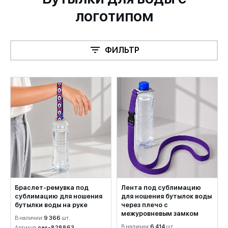
логотипом
ФИЛЬТР
Браслет-ремувка под
Лента под сублимацию
сублимацию для ношения
для ношения бутылок воды
бутылки воды на руке
через плечо с
межуровневым замком
В наличии:
9 366
шт.
В наличии:
6 414
шт.
Артикул:
oas-828863