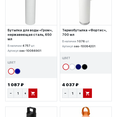
Бутылка для воды «Гром»,
Термобутылка «Фортис»,
нержавеющая сталь, 650
700 мл
мл
В наличии:
1 076
шт.
В наличии:
4 757
шт.
Артикул:
oas-10084201
Артикул:
oas-10086901
ЦВЕТ
ЦВЕТ
1 087 ₽
4 037 ₽
−
+
−
+
В КОРЗИНУ
В КОРЗИНУ