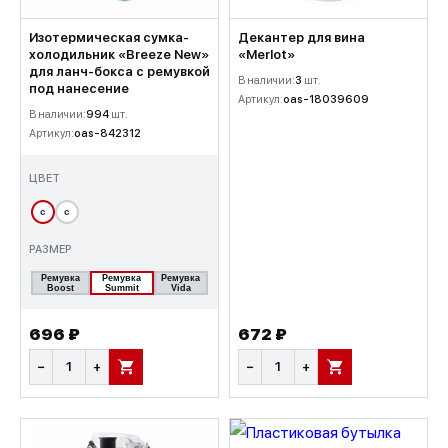
Изотермическая сумка-
Декантер для вина
холодильник «Breeze New»
«Merlot»
для ланч-бокса с ремувкой
В наличии:
3
шт.
под нанесение
Артикул:
oas-18039609
В наличии:
994
шт.
Артикул:
oas-842312
ЦВЕТ
с
с
РАЗМЕР
Ремувка
Ремувка
Ремувка
Boost
Summit
Vida
696 ₽
672 ₽
−
+
−
+
В КОРЗИНУ
В КОРЗИНУ