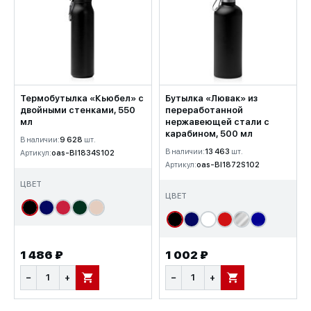
Термобутылка «Кьюбел» с
Бутылка «Лювак» из
двойными стенками, 550
переработанной
мл
нержавеющей стали с
карабином, 500 мл
В наличии:
9 628
шт.
В наличии:
13 463
шт.
Артикул:
oas-BI1834S102
Артикул:
oas-BI1872S102
ЦВЕТ
ЦВЕТ
1 486 ₽
1 002 ₽
−
+
−
+
В КОРЗИНУ
В КОРЗИНУ