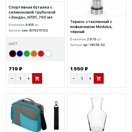
Спортивная бутылка с
силиконовой трубочкой
«Зонда», пПЭТ, 700 мл
Термос стеклянный с
В наличии:
4 418
шт.
инфьюзером Modulus,
Артикул:
oas-BI1921S102
чёрный
В наличии:
2 979
шт.
ЦВЕТ
Артикул:
ap-14038.02
719 ₽
1 550 ₽
−
+
−
+
В КОРЗИНУ
В КОРЗИНУ