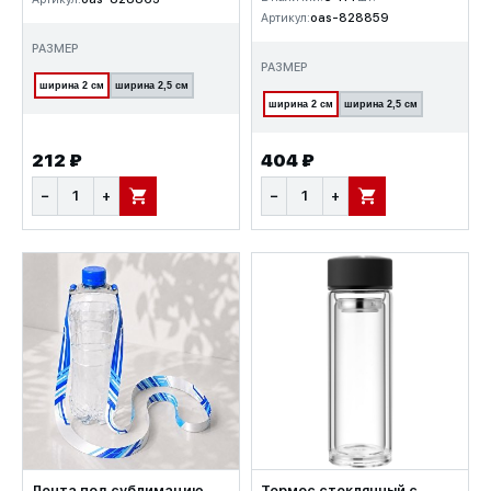
Артикул:
oas-828859
РАЗМЕР
РАЗМЕР
ширина 2 см
ширина 2,5 см
ширина 2 см
ширина 2,5 см
212 ₽
404 ₽
−
+
−
+
В КОРЗИНУ
В КОРЗИНУ
Лента под сублимацию
Термос стеклянный с