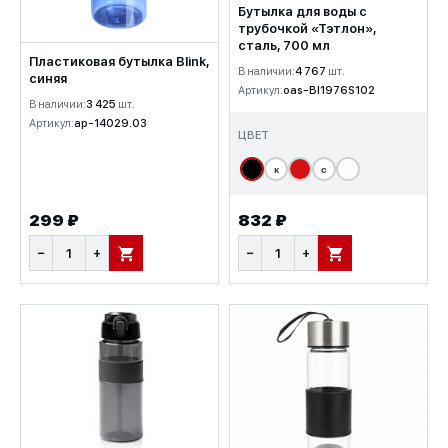
Бутылка для воды с
трубочкой «Тэтлон»,
сталь, 700 мл
Пластиковая бутылка Blink,
В наличии:
4 767
шт.
синяя
Артикул:
oas-BI1976S102
В наличии:
3 425
шт.
Артикул:
ap-14029.03
ЦВЕТ
к
с
299 ₽
832 ₽
−
+
−
+
В КОРЗИНУ
В КОРЗИНУ