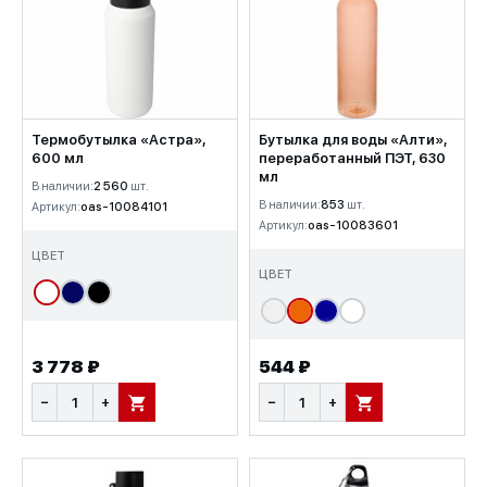
Термобутылка «Астра»,
Бутылка для воды «Алти»,
600 мл
переработанный ПЭТ, 630
мл
В наличии:
2 560
шт.
В наличии:
853
шт.
Артикул:
oas-10084101
Артикул:
oas-10083601
ЦВЕТ
ЦВЕТ
3 778 ₽
544 ₽
−
+
−
+
В КОРЗИНУ
В КОРЗИНУ