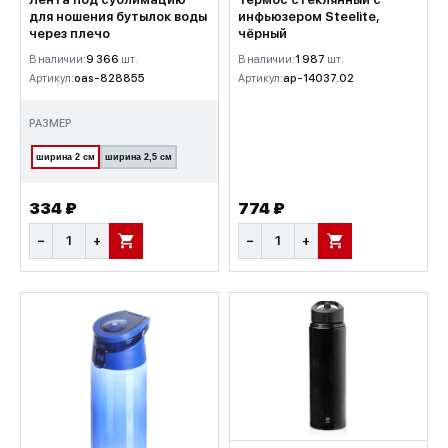
для ношения бутылок воды
инфьюзером Steelite,
через плечо
чёрный
В наличии:
9 366
шт.
В наличии:
1 987
шт.
Артикул:
oas-828855
Артикул:
ap-14037.02
РАЗМЕР
ширина 2 см
ширина 2,5 см
334 ₽
774 ₽
−
+
−
+
В КОРЗИНУ
В КОРЗИНУ