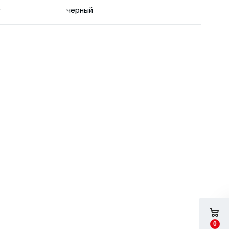
т
черный
0