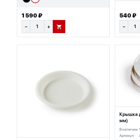
1 590 ₽
540 ₽
−
+
−
В КОРЗИНУ
Крышка д
мм)
В наличии:
Артикул: