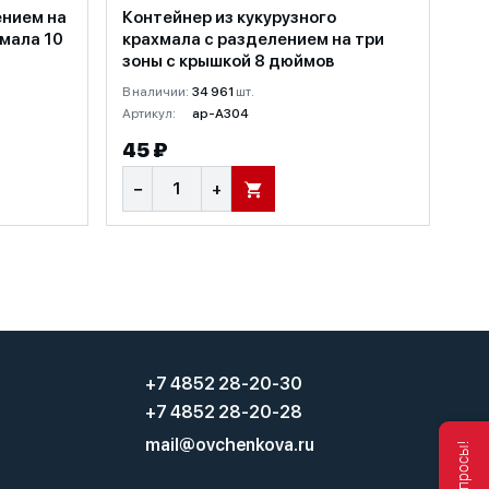
ением на
Контейнер из кукурузного
хмала 10
крахмала с разделением на три
зоны с крышкой 8 дюймов
В наличии:
34 961
шт.
Артикул:
ap-A304
45 ₽
−
+
В КОРЗИНУ
+7 4852 28-20-30
+7 4852 28-20-28
mail@ovchenkova.ru