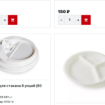
150 ₽
+
−
+
В КОРЗИНУ
В КОРЗИНУ
ля стакана 8 унций (80
59 491
шт.
ap-E112-1/