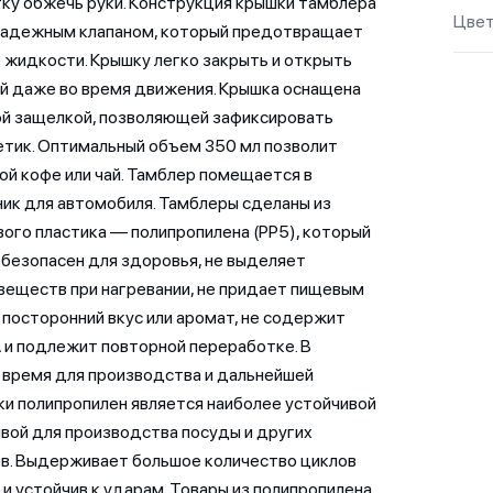
ку обжечь руки. Конструкция крышки тамблера
Цве
надежным клапаном, который предотвращает
 жидкости. Крышку легко закрыть и открыть
й даже во время движения. Крышка оснащена
й защелкой, позволяющей зафиксировать
етик. Оптимальный объем 350 мл позволит
бой кофе или чай. Тамблер помещается в
ик для автомобиля. Тамблеры сделаны из
ого пластика — полипропилена (РР5), который
безопасен для здоровья, не выделяет
веществ при нагревании, не придает пищевым
посторонний вкус или аромат, не содержит
 и подлежит повторной переработке. В
время для производства и дальнейшей
и полипропилен является наиболее устойчивой
вой для производства посуды и других
в. Выдерживает большое количество циклов
 и устойчив к ударам. Товары из полипропилена