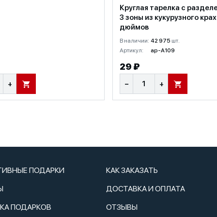
Круглая тарелка с раздел
3 зоны из кукурузного кра
дюймов
В наличии:
42 975
шт.
Артикул:
ap-A109
29 ₽
+
−
+
В КОРЗИНУ
В КОРЗИНУ
ТИВНЫЕ ПОДАРКИ
КАК ЗАКАЗАТЬ
Ы
ДОСТАВКА И ОПЛАТА
ТКА ПОДАРКОВ
ОТЗЫВЫ