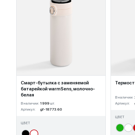
Смарт-бутылка c заменяемой
Термоста
батарейкой warmSens, молочно-
белая
В наличии:
В наличии:
1 999
шт.
Артикул:
Артикул:
gf-18773.60
ЦВЕТ
ЦВЕТ