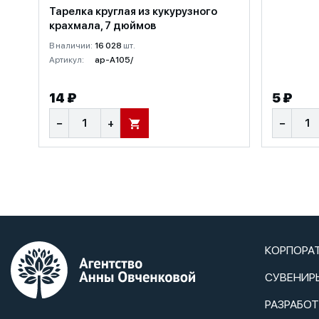
Тарелка круглая из кукурузного
крахмала, 7 дюймов
В наличии:
16 028
шт.
Артикул:
ap-A105/
14 ₽
5 ₽
−
+
−
В КОРЗИНУ
КОРПОРА
СУВЕНИР
РАЗРАБО