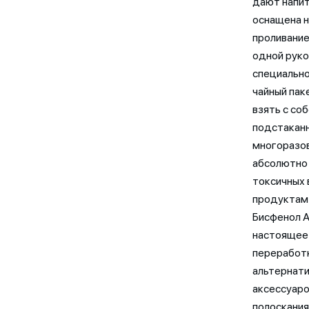
дают напит
оснащена 
проливание
одной руко
специально
чайный пак
взять с со
подстаканн
многоразов
абсолютно 
токсичных 
продуктам 
Бисфенол А
настоящее 
переработк
альтернати
аксессуаро
полоскания