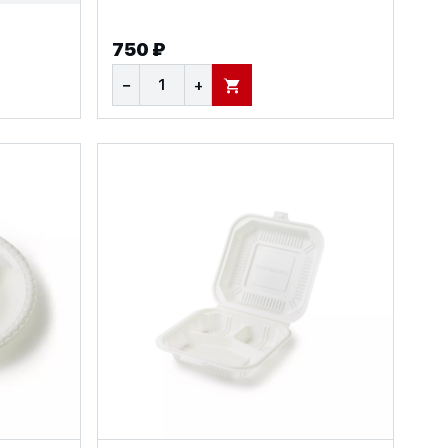
750 ₽
−
+
В КОРЗИНУ