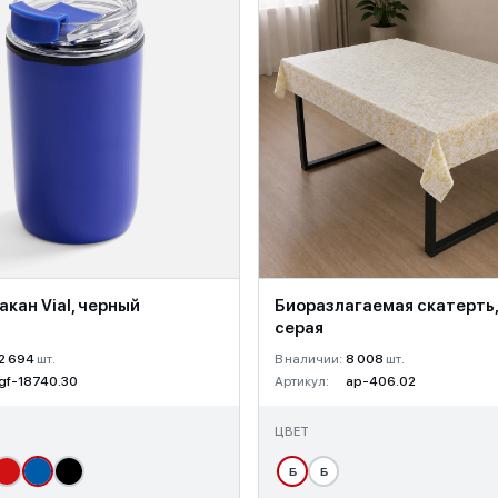
кан Vial, черный
Биоразлагаемая скатерть,
серая
2 694
шт.
В наличии:
8 008
шт.
gf-18740.30
Артикул:
ap-406.02
ЦВЕТ
Б
Б