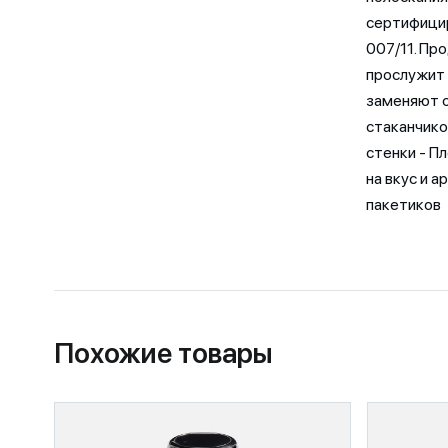
сертифици
007/11. Пр
прослужит 
заменяют о
стаканчико
стенки - П
на вкус и 
пакетиков
Похожие товары