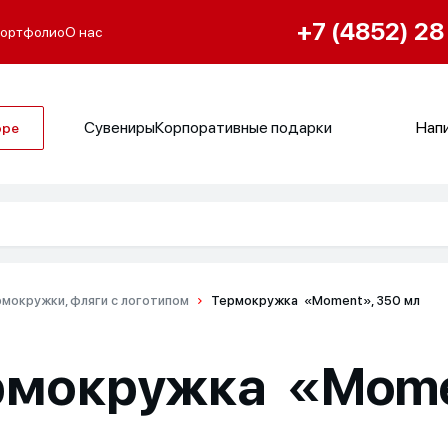
+7 (4852) 28
ортфолио
О нас
Сувениры
Корпоративные подарки
Напи
оре
мокружки, фляги с логотипом
Термокружка «Moment», 350 мл
рмокружка «Mome