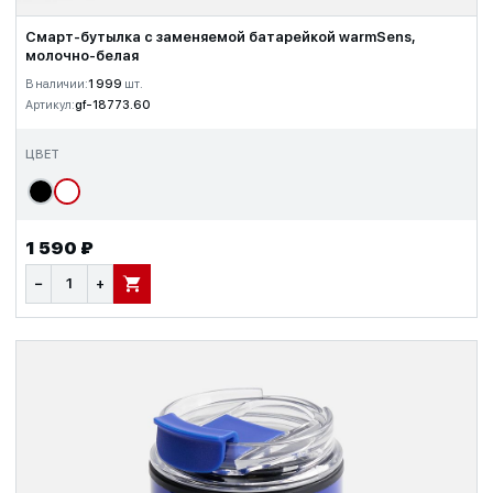
Смарт-бутылка c заменяемой батарейкой warmSens,
молочно-белая
В наличии:
1 999
шт.
Артикул:
gf-18773.60
ЦВЕТ
1 590 ₽
−
+
В КОРЗИНУ