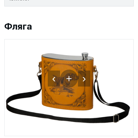
Фляга
‹
›
+