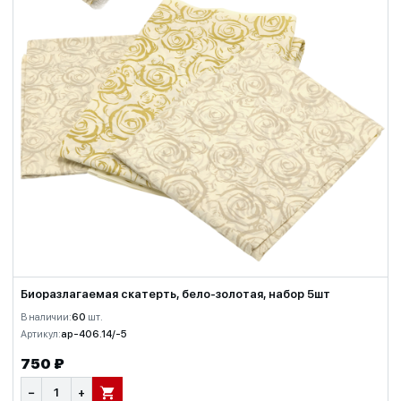
Биоразлагаемая скатерть, бело-золотая, набор 5шт
В наличии:
60
шт.
Артикул:
ap-406.14/-5
750 ₽
−
+
В КОРЗИНУ