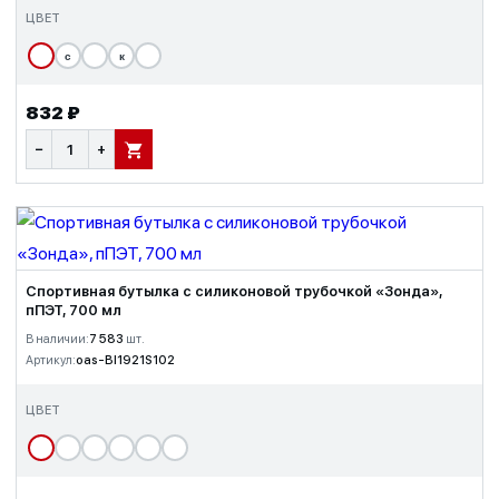
ЦВЕТ
с
к
832 ₽
−
+
В КОРЗИНУ
Спортивная бутылка с силиконовой трубочкой «Зонда»,
пПЭТ, 700 мл
В наличии:
7 583
шт.
Артикул:
oas-BI1921S102
ЦВЕТ