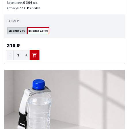
В наличии:
9 366
шт.
Артикул:
oas-828863
РАЗМЕР
ширина 2 см
ширина 2,5 см
215 ₽
−
+
В КОРЗИНУ