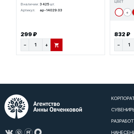
ЦВЕТ
В наличии:
3 425
шт.
Артикул:
ap-14029.03
с
299 ₽
832 ₽
−
+
−
В КОРЗИНУ
КОРПОРА
СУВЕНИР
РАЗРАБО
НАНЕСЕН