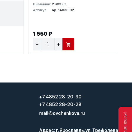
В наличии:
2 983
шт.
Артикул:
ap-14038.02
1 550 ₽
−
+
В КОРЗИНУ
+7 4852 28-20-30
+7 4852 28-20-28
mail@ovchenkova.ru
Адрес: г. Ярославль, ул. Трефолева,