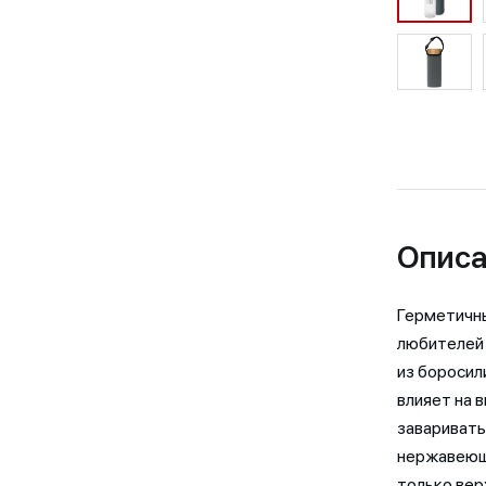
Описа
Герметичн
любителей 
из боросил
влияет на в
заваривать
нержавеющ
только вер