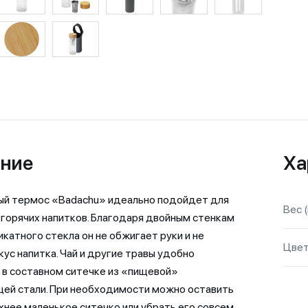
ние
Ха
ый термос «Badachu» идеально подойдет для
Вес (
горячих напитков. Благодаря двойным стенкам
икатного стекла он не обжигает руки и не
Цве
кус напитка. Чай и другие травы удобно
 в составном ситечке из «пищевой»
ей стали. При необходимости можно оставить
хнее маленькое ситечко или убрать его совсем.