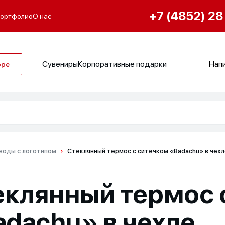
+7 (4852) 28
ортфолио
О нас
Сувениры
Корпоративные подарки
Напи
оре
воды с логотипом
Стеклянный термос с ситечком «Badachu» в чех
еклянный термос 
adachu» в чехле