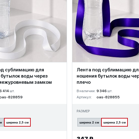
од сублимацию для
Лента под сублимацию дл
 бутылок воды через
ношения бутылок воды че
 межуровневым замком
плечо
6 414
шт.
В наличии:
9 346
шт.
oas-828859
Артикул:
oas-828855
РАЗМЕР
см
ширина 2,5 см
ширина 2 см
ширина 2,5 см
347 ₽