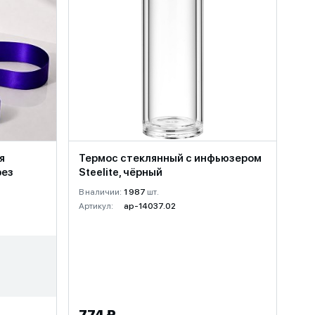
я
Термос стеклянный с инфьюзером
рез
Steelite, чёрный
В наличии:
1 987
шт.
Артикул:
ap-14037.02
774 ₽