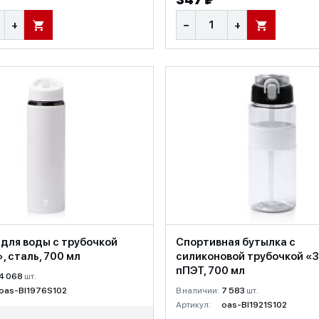
+
−
+
В КОРЗИНУ
В КОРЗИНУ
для воды с трубочкой
Спортивная бутылка с
, сталь, 700 мл
силиконовой трубочкой «З
пПЭТ, 700 мл
4 068
шт.
oas-BI1976S102
В наличии:
7 583
шт.
Артикул:
oas-BI1921S102