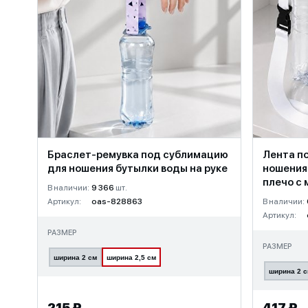
Браслет-ремувка под сублимацию
Лента п
для ношения бутылки воды на руке
ношения
плечо с
В наличии:
9 366
шт.
Артикул:
oas-828863
В наличии:
Артикул:
РАЗМЕР
РАЗМЕР
ширина 2 см
ширина 2,5 см
ширина 2 
215 ₽
417 ₽