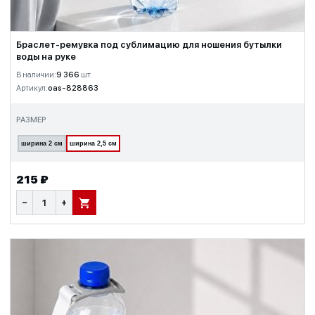
Браслет-ремувка под сублимацию для ношения бутылки
воды на руке
В наличии:
9 366
шт.
Артикул:
oas-828863
РАЗМЕР
ширина 2 см
ширина 2,5 см
215 ₽
−
+
В КОРЗИНУ