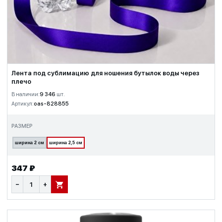
Лента под сублимацию для ношения бутылок воды через
плечо
В наличии:
9 346
шт.
Артикул:
oas-828855
РАЗМЕР
ширина 2 см
ширина 2,5 см
347 ₽
−
+
В КОРЗИНУ