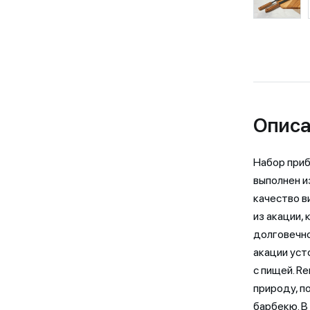
Описа
Набор приб
выполнен 
качество в
из акации,
долговечно
акации уст
с пищей. R
природу, п
барбекю. В