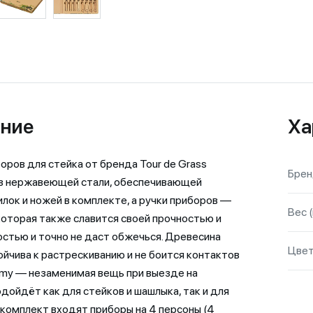
ние
Ха
оров для стейка от бренда Tour de Grass
Бре
из нержавеющей стали, обеспечивающей
илок и ножей в комплекте, а ручки приборов —
Вес (
 которая также славится своей прочностью и
стью и точно не даст обжечься. Древесина
Цве
ойчива к растрескиванию и не боится контактов
emy — незаменимая вещь при выезде на
одойдёт как для стейков и шашлыка, так и для
 комплект входят приборы на 4 персоны (4