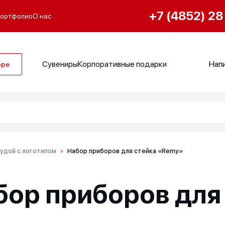
+7 (4852) 28
ортфолио
О нас
Сувениры
Корпоративные подарки
Напи
оре
удой с логотипом
Набор приборов для стейка «Remy»
бор приборов для