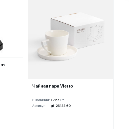
ная
Чайная пара Vierto
В наличии:
1 727
шт.
Артикул:
gf-23122.60