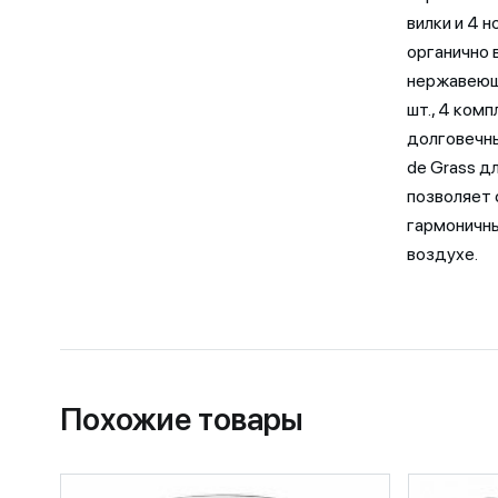
вилки и 4 
органично 
нержавеюще
шт., 4 комп
долговечны
de Grass д
позволяет 
гармоничны
воздухе.
Похожие товары