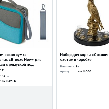
ическая сумка-
Набор для водки «Соколи
ьник «Breeze New» для
охота» в коробке
са с ремувкой под
В наличии:
1
шт.
ие
Артикул:
oas-14360
994
шт.
oas-842312