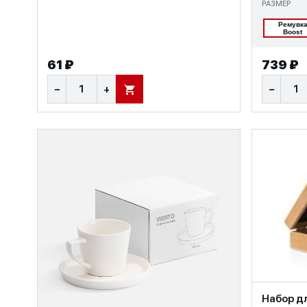
РАЗМЕР
Ремувк
Boost
61 ₽
739 ₽
−
+
−
В КОРЗИНУ
Набор д