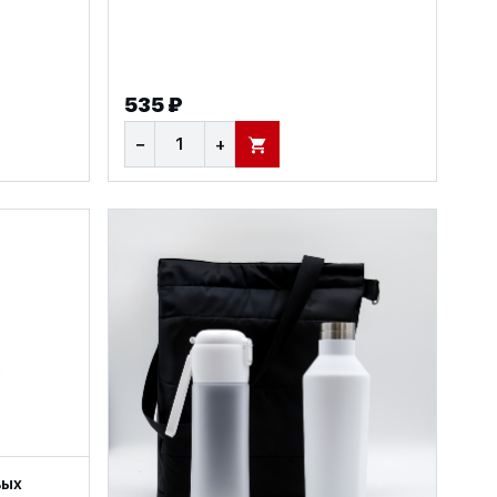
535 ₽
−
+
В КОРЗИНУ
вых