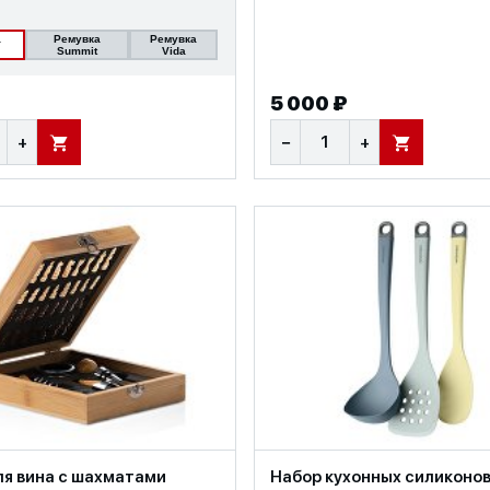
а
Ремувка
Ремувка
Summit
Vida
5 000 ₽
+
−
+
В КОРЗИНУ
В КОРЗИНУ
ля вина с шахматами
Набор кухонных силиконо