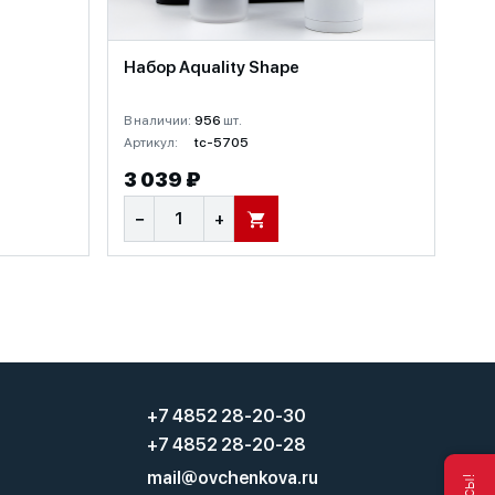
Набор Aquality Shape
В наличии:
956
шт.
Артикул:
tc-5705
3 039 ₽
−
+
В КОРЗИНУ
+7 4852 28-20-30
+7 4852 28-20-28
mail@ovchenkova.ru