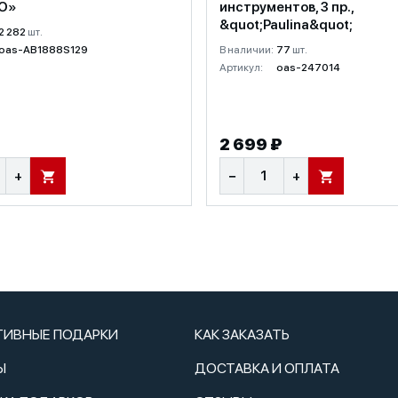
О»
инструментов, 3 пр.,
&quot;Paulina&quot;
2 282
шт.
oas-AB1888S129
В наличии:
77
шт.
Артикул:
oas-247014
₽
2 699 ₽
+
−
+
В КОРЗИНУ
В КОРЗИНУ
ТИВНЫЕ ПОДАРКИ
КАК ЗАКАЗАТЬ
Ы
ДОСТАВКА И ОПЛАТА