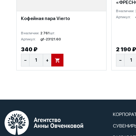
«ФРЕСН
В наличии:
Артикул:
Кофейная пара Vierto
В наличии:
2 761
шт.
Артикул:
gf-23121.60
340 ₽
2 190 
−
+
−
В КОРЗИНУ
КОРПОРА
СУВЕНИР