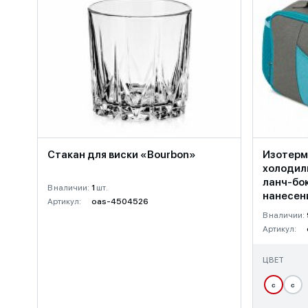
Стакан для виски «Bourbon»
Изотерм
холодил
ланч-бок
В наличии:
1
шт.
нанесен
Артикул:
oas-4504526
В наличии:
Артикул:
ЦВЕТ
с
с