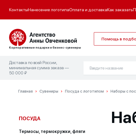
Контакты
Нанесение логотипа
Оплата и доставка
Как заказать
П
Помощь в подб
Корпоративные подарки и бизнес-сувениры
Доставка по всей России,
минимальная сумма заказа —
50 000 ₽
Главная
Сувениры
Посуда с логотипом
Наборы с пос
На
ПОСУДА
Термосы, термокружки, фляги