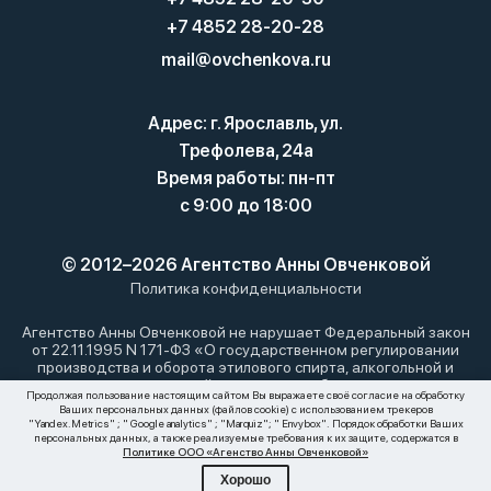
+7 4852 28-20-28
mail@ovchenkova.ru
Адрес: г. Ярославль, ул.
Трефолева, 24а
Время работы: пн-пт
с 9:00 до 18:00
© 2012–2026 Агентство Анны Овченковой
Политика конфиденциальности
Агентство Анны Овченковой не нарушает Федеральный закон
от 22.11.1995 N 171-ФЗ «О государственном регулировании
производства и оборота этилового спирта, алкогольной и
спиртосодержащей продукции и об ограничении
Продолжая пользование настоящим сайтом Вы выражаете своё согласие на обработку
потребления (распития) алкогольной продукции»: мы не
Ваших персональных данных (файлов cookie) с использованием трекеров
осуществляем дистанционную торговлю алкоголем. Все
"Yandex.Metrics" ; " Google analytics" ; "Marquiz"; " Envybox". Порядок обработки Ваших
материалы, размещенные на этом сайте, носят
персональных данных, а также реализуемые требования к их защите, содержатся в
Политике ООО «Агенство Анны Овченковой»
информационный характер и не являются публичной офертой.
Хорошо