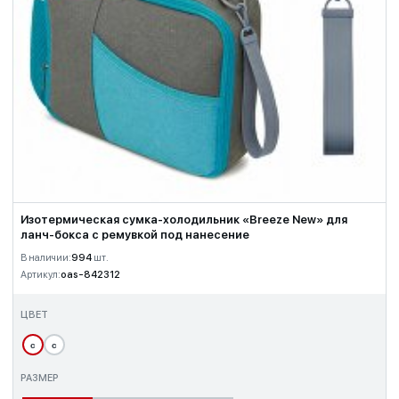
Изотермическая сумка-холодильник «Breeze New» для
ланч-бокса с ремувкой под нанесение
В наличии:
994
шт.
Артикул:
oas-842312
ЦВЕТ
с
с
РАЗМЕР