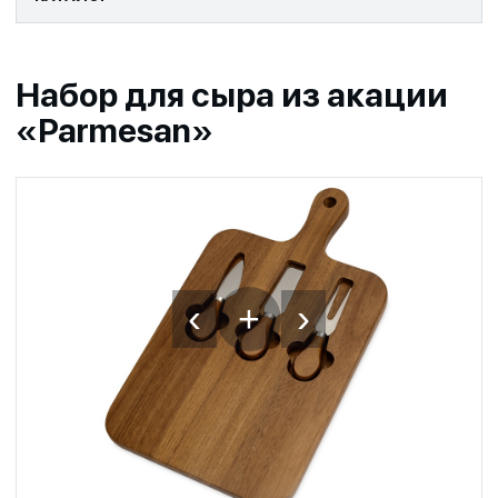
Набор для сыра из акации
«Parmesan»
‹
›
+