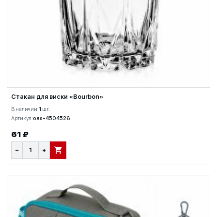
Стакан для виски «Bourbon»
В наличии:
1
шт.
Артикул:
oas-4504526
61 ₽
−
+
В КОРЗИНУ