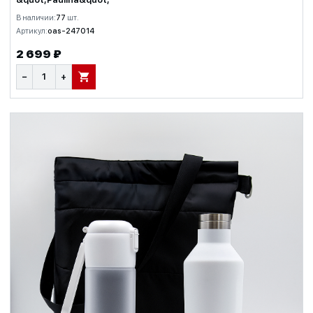
В наличии:
77
шт.
Артикул:
oas-247014
2 699 ₽
−
+
В КОРЗИНУ