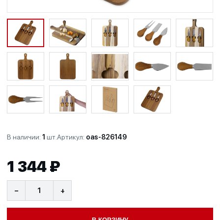
В наличии:
1
шт.
Артикул:
oas-826149
1 344 ₽
−
+