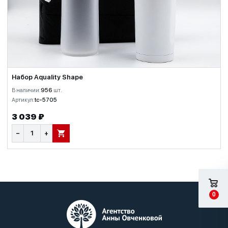
Набор Aquality Shape
В наличии:
956
шт.
Артикул:
tc-5705
3 039 ₽
−
+
В КОРЗИНУ
0