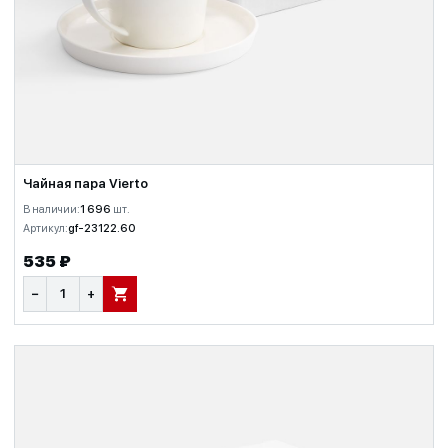
Чайная пара Vierto
В наличии:
1 696
шт.
Артикул:
gf-23122.60
535 ₽
−
+
В КОРЗИНУ