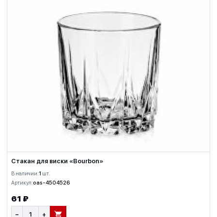
Стакан для виски «Bourbon»
В наличии:
1
шт.
Артикул:
oas-4504526
61 ₽
−
+