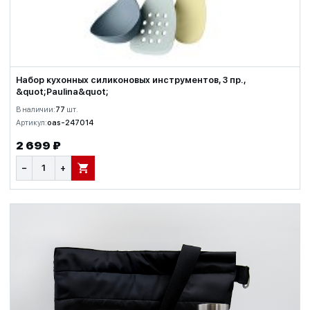
Набор кухонных силиконовых инструментов, 3 пр.,
&quot;Paulina&quot;
В наличии:
77
шт.
Артикул:
oas-247014
2 699 ₽
−
+
В КОРЗИНУ