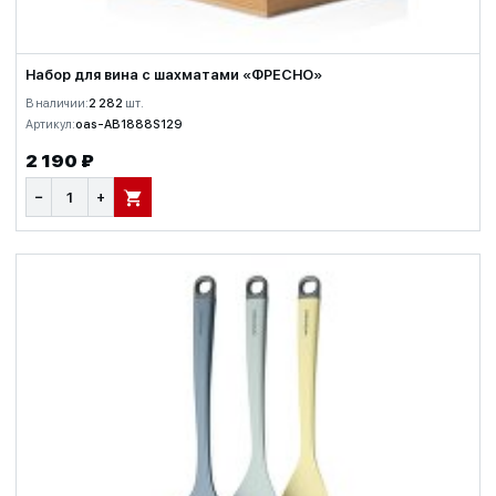
Набор для вина с шахматами «ФРЕСНО»
В наличии:
2 282
шт.
Артикул:
oas-AB1888S129
2 190 ₽
−
+
В КОРЗИНУ