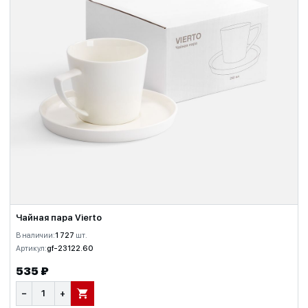
Чайная пара Vierto
В наличии:
1 727
шт.
Артикул:
gf-23122.60
535 ₽
−
+
В КОРЗИНУ