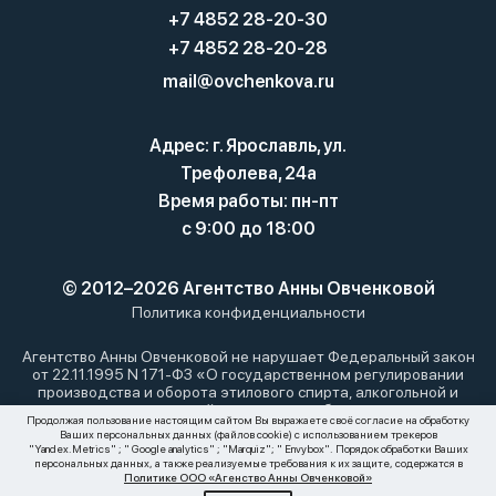
+7 4852 28-20-30
+7 4852 28-20-28
mail@ovchenkova.ru
Адрес: г. Ярославль, ул.
Трефолева, 24а
Время работы: пн-пт
с 9:00 до 18:00
© 2012–2026 Агентство Анны Овченковой
Политика конфиденциальности
Агентство Анны Овченковой не нарушает Федеральный закон
от 22.11.1995 N 171-ФЗ «О государственном регулировании
производства и оборота этилового спирта, алкогольной и
спиртосодержащей продукции и об ограничении
Продолжая пользование настоящим сайтом Вы выражаете своё согласие на обработку
потребления (распития) алкогольной продукции»: мы не
Ваших персональных данных (файлов cookie) с использованием трекеров
осуществляем дистанционную торговлю алкоголем. Все
"Yandex.Metrics" ; " Google analytics" ; "Marquiz"; " Envybox". Порядок обработки Ваших
материалы, размещенные на этом сайте, носят
персональных данных, а также реализуемые требования к их защите, содержатся в
Политике ООО «Агенство Анны Овченковой»
информационный характер и не являются публичной офертой.