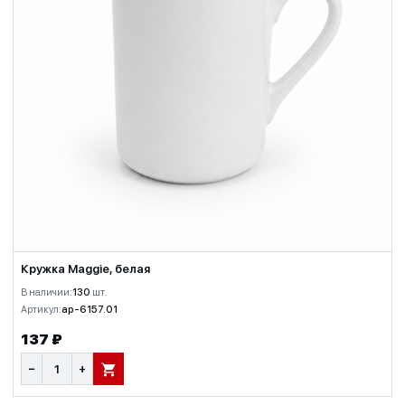
Кружка Maggie, белая
В наличии:
130
шт.
Артикул:
ap-6157.01
137 ₽
−
+
В КОРЗИНУ