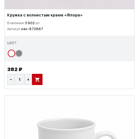
Кружка с волнистым краем «Флора»
В наличии:
3 902
шт.
Артикул:
oas-872867
ЦВЕТ
382 ₽
−
+
В КОРЗИНУ