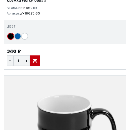
Кружка Worky, белая
В наличии:
2 862
шт.
Артикул:
gf-19625.60
ЦВЕТ
340 ₽
−
+
В КОРЗИНУ