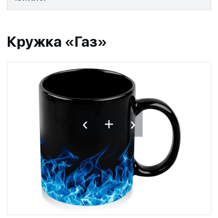
Кружка «Газ»
‹
›
+