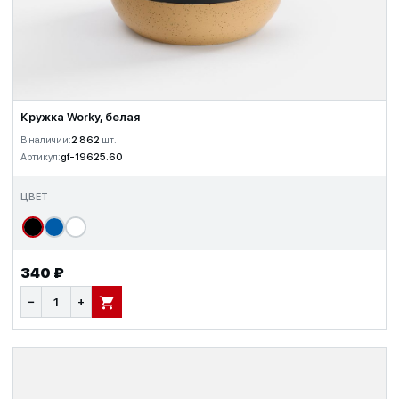
Кружка Worky, белая
В наличии:
2 862
шт.
Артикул:
gf-19625.60
ЦВЕТ
340 ₽
−
+
В КОРЗИНУ