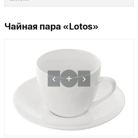
Чайная пара «Lotos»
‹
›
+