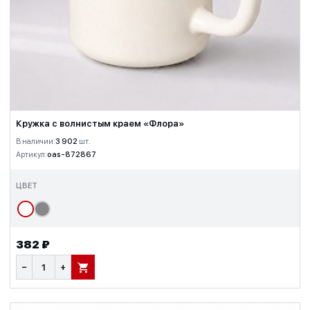
Кружка с волнистым краем «Флора»
В наличии:
3 902
шт.
Артикул:
oas-872867
ЦВЕТ
382 ₽
−
+
В КОРЗИНУ