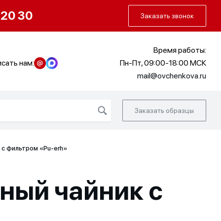
О нас
Портфолио
Как заказать
 20 30
Заказать звонок
Время работы:
сать нам:
Пн-Пт, 09:00-18:00 МСК
mail@ovchenkova.ru
Заказать образцы
 с фильтром «Pu-erh»
ный чайник с