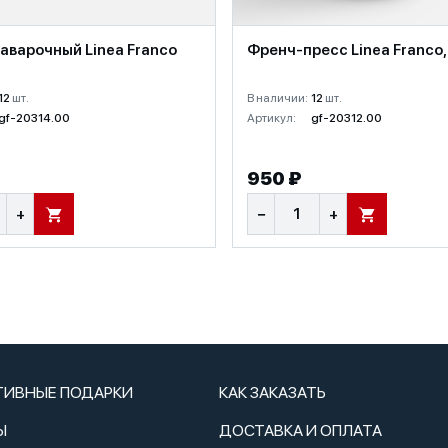
аварочный Linea Franco
Френч-пресс Linea Franco,
12
шт.
В наличии:
12
шт.
gf-20314.00
Артикул:
gf-20312.00
950 ₽
+
−
+
В КОРЗИНУ
В КОРЗИНУ
ТИВНЫЕ ПОДАРКИ
КАК ЗАКАЗАТЬ
Ы
ДОСТАВКА И ОПЛАТА