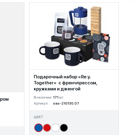
Подарочный набор «Re:y.
Together» с френчпрессом,
кружками и дженгой
В наличии:
171
шт.
ером
Артикул:
oas-210130.07
ЦВЕТ