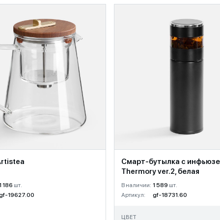
rtistea
Смарт-бутылка с инфьюз
Thermory ver.2, белая
1 186
шт.
В наличии:
1 589
шт.
gf-19627.00
Артикул:
gf-18731.60
ЦВЕТ