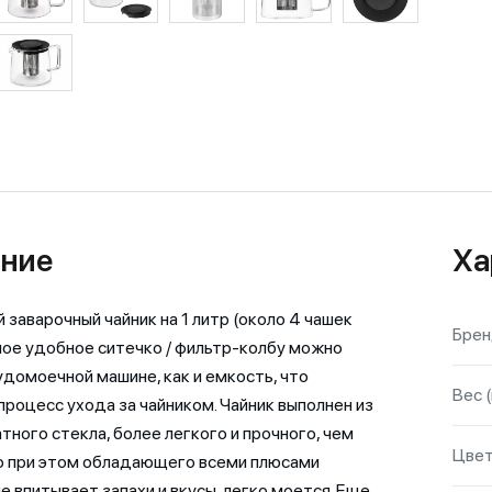
ние
Ха
 заварочный чайник на 1 литр (около 4 чашек
Бре
ное удобное ситечко / фильтр-колбу можно
удомоечной машине, как и емкость, что
Вес (
процесс ухода за чайником. Чайник выполнен из
тного стекла, более легкого и прочного, чем
Цве
о при этом обладающего всеми плюсами
не впитывает запахи и вкусы, легко моется. Еще