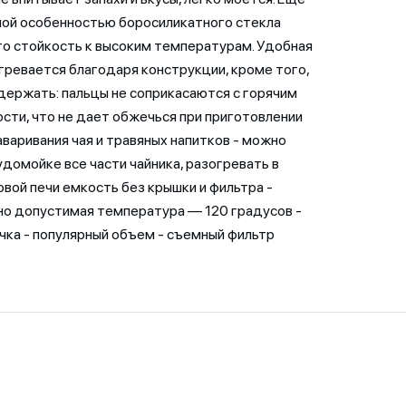
ой особенностью боросиликатного стекла
го стойкость к высоким температурам. Удобная
агревается благодаря конструкции, кроме того,
держать: пальцы не соприкасаются с горячим
сти, что не дает обжечься при приготовлении
заваривания чая и травяных напитков - можно
удомойке все части чайника, разогревать в
вой печи емкость без крышки и фильтра -
о допустимая температура — 120 градусов -
чка - популярный объем - съемный фильтр