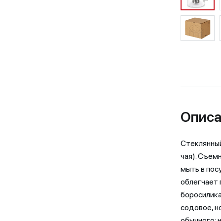
Описа
Стеклянный
чая). Съем
мыть в пос
облегчает 
боросилика
содовое, н
обычного: 