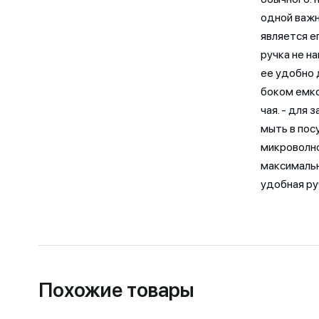
одной важн
является е
ручка не н
ее удобно 
боком емко
чая. - для 
мыть в пос
микроволно
максимальн
удобная ру
Похожие товары