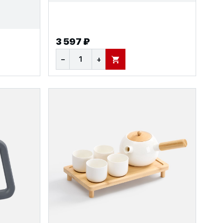
3 597 ₽
−
+
В КОРЗИНУ