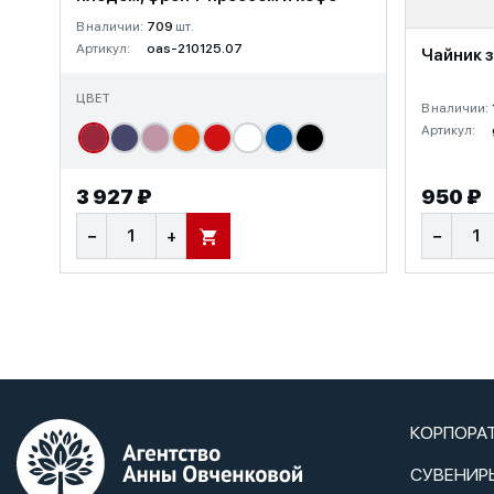
В наличии:
709
шт.
Артикул:
oas-210125.07
Чайник з
ЦВЕТ
В наличии:
Артикул:
3 927 ₽
950 ₽
−
+
−
В КОРЗИНУ
КОРПОРА
СУВЕНИР