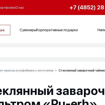
+7 (4852) 28
ортфолио
О нас
Сувениры
Корпоративные подарки
Напи
оре
нч-прессы и кофейники с логотипом
Стеклянный заварочный чайник
еклянный завароч
льтром «Pu-erh»