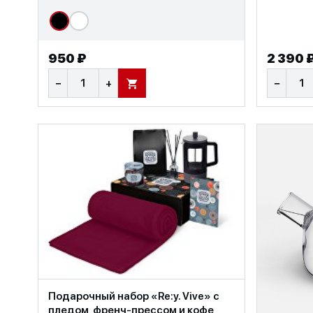
950 ₽
2 390 
−
+
−
В КОРЗИНУ
Подарочный набор «Re:y. Vive» с
пледом, френч-прессом и кофе