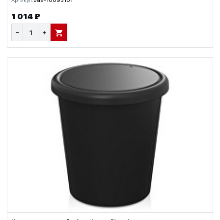
Артикул:
oas-10093101
1 014 ₽
−
+
В КОРЗИНУ