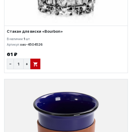
Стакан для виски «Bourbon»
В наличии:
1
шт.
Артикул:
oas-4504526
61 ₽
−
+
В КОРЗИНУ