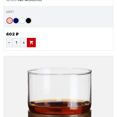
Артикул:
oas-VA1562S102
ЦВЕТ
402 ₽
−
+
В КОРЗИНУ