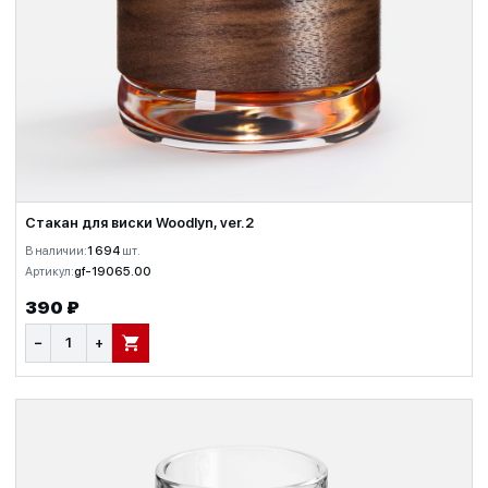
Стакан для виски Woodlyn, ver.2
В наличии:
1 694
шт.
Артикул:
gf-19065.00
390 ₽
−
+
В КОРЗИНУ