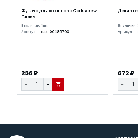
Футляр для штопора «Corkscrew
Декантер
Case»
В наличии:
1
шт.
В наличии:
Артикул:
oas-00485700
Артикул:
256 ₽
672 ₽
−
+
−
В КОРЗИНУ