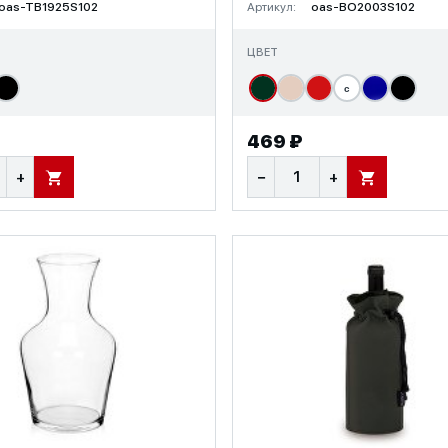
oas-TB1925S102
Артикул:
oas-BO2003S102
ЦВЕТ
с
469 ₽
+
−
+
В КОРЗИНУ
В КОРЗИНУ