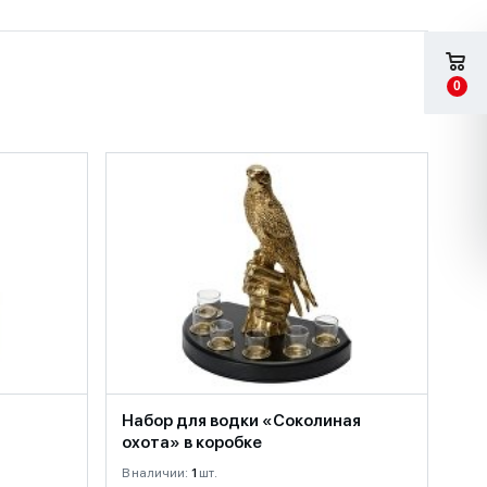
0
Набор для водки «Соколиная
охота» в коробке
В наличии:
1
шт.