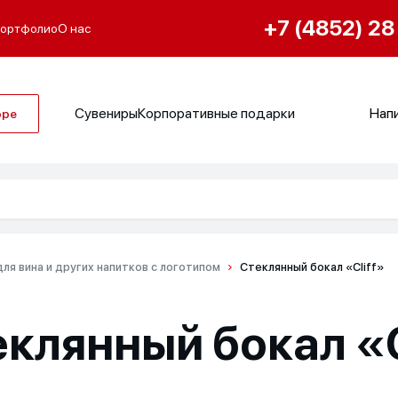
+7 (4852) 28
ортфолио
О нас
Сувениры
Корпоративные подарки
Напи
оре
ля вина и других напитков с логотипом
Стеклянный бокал «Cliff»
клянный бокал «C