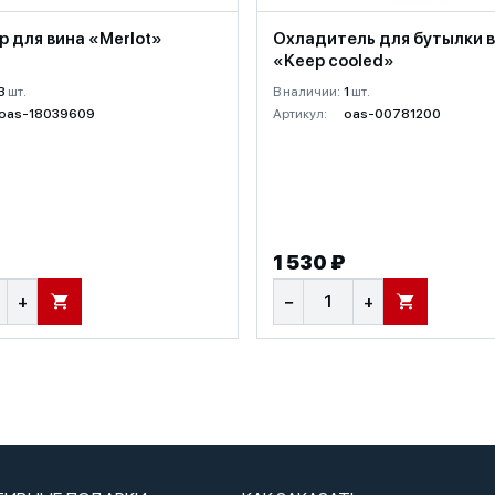
 для вина «Merlot»
Охладитель для бутылки 
«Keep cooled»
3
шт.
В наличии:
1
шт.
oas-18039609
Артикул:
oas-00781200
1 530 ₽
+
−
+
В КОРЗИНУ
В КОРЗИНУ