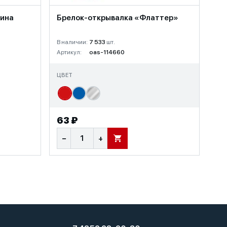
вина
Брелок-открывалка «Флаттер»
В наличии:
7 533
шт.
Артикул:
oas-114660
ЦВЕТ
63 ₽
−
+
В КОРЗИНУ