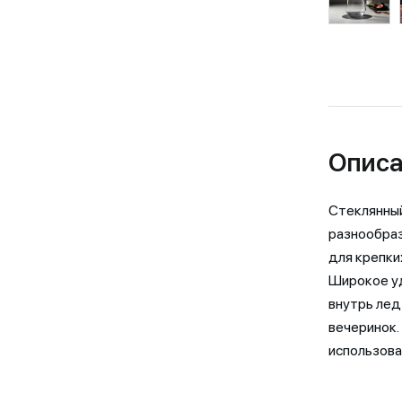
Описа
Стеклянный
разнообраз
для крепких
Широкое уд
внутрь лед
вечеринок.
использова