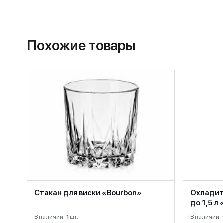
Похожие товары
Стакан для виски «Bourbon»
Охладит
до 1,5 л
В наличии:
1
шт.
В наличии: