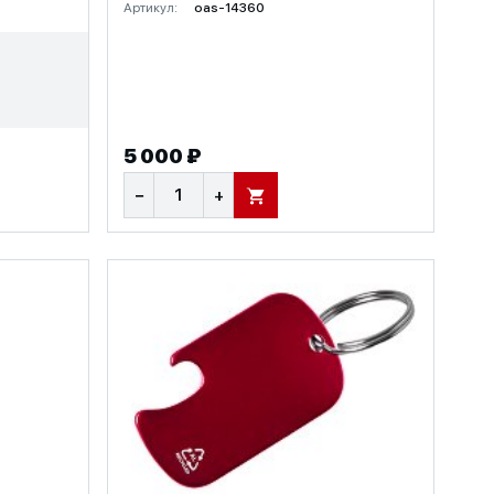
Артикул:
oas-14360
5 000 ₽
−
+
В КОРЗИНУ