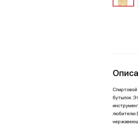
Описа
Спиртовой 
бутылок. Э
инструмен
любителю DI
нержавеющ