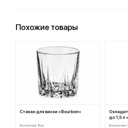
Похожие товары
Стакан для виски «Bourbon»
Охладит
до 1,5 л
В наличии:
1
шт.
В наличии: