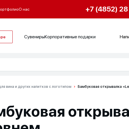
+7 (4852) 28
ортфолио
О нас
Сувениры
Корпоративные подарки
Напи
оре
ля вина и других напитков с логотипом
Бамбуковая открывалка «Le
мбуковая открыва
овнем