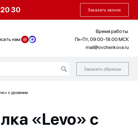
О нас
Портфолио
Как заказать
 20 30
Заказать звонок
Время работы:
сать нам:
Пн-Пт, 09:00-18:00 МСК
mail@ovchenkova.ru
Заказать образцы
vo» с уровнем
лка «Levo» с