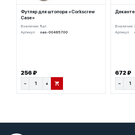
Футляр для штопора «Corkscrew
Декантер
Case»
В наличии:
1
шт.
В наличии:
Артикул:
oas-00485700
Артикул:
256 ₽
672 ₽
−
+
−
В КОРЗИНУ