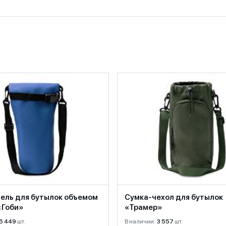
ель для бутылок объемом
Сумка-чехол для бутылок
 «Гоби»
«Трамер»
5 449
шт.
В наличии:
3 557
шт.