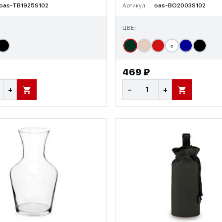
oas-TB1925S102
Артикул:
oas-BO2003S102
ЦВЕТ
с
469 ₽
+
−
+
В КОРЗИНУ
В КОРЗИНУ