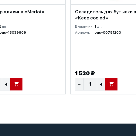
 для вина «Merlot»
Охладитель для бутылки 
«Keep cooled»
3
шт.
В наличии:
1
шт.
oas-18039609
Артикул:
oas-00781200
1 530 ₽
+
−
+
В КОРЗИНУ
В КОРЗИНУ