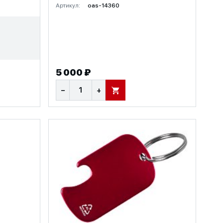
Артикул:
oas-14360
5 000 ₽
−
+
В КОРЗИНУ