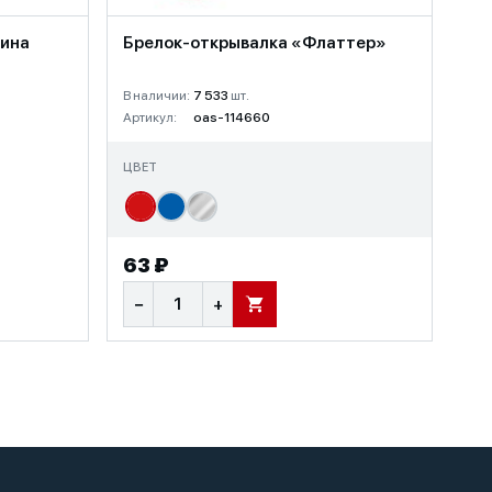
вина
Брелок-открывалка «Флаттер»
В наличии:
7 533
шт.
Артикул:
oas-114660
ЦВЕТ
63 ₽
−
+
В КОРЗИНУ