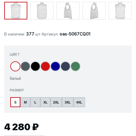
В наличии:
377
шт.
Артикул:
oas-5067CQ01
ЦВЕТ
белый
РАЗМЕР
S
M
L
XL
2XL
3XL
4XL
4 280 ₽