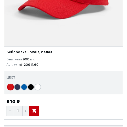
Бейсболка Forvus, белая
В наличии:
998
шт.
Артикул:
gf-20911.60
ЦВЕТ
510 ₽
−
+
В КОРЗИНУ