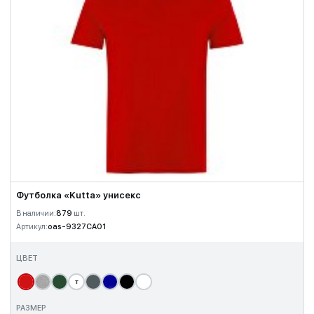
Футболка «Kutta» унисекс
В наличии:
879
шт.
Артикул:
oas-9327CA01
ЦВЕТ
т
РАЗМЕР