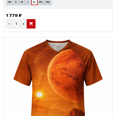
XS
S
M
L
XL
2XL
3XL
1 779 ₽
−
+
В КОРЗИНУ