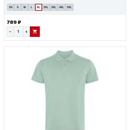
XS
S
M
L
XL
2XL
3XL
4XL
5XL
789 ₽
−
+
В КОРЗИНУ