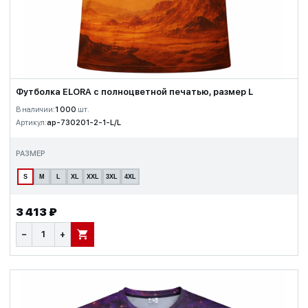
Футболка ELORA с полноцветной печатью, размер L
В наличии:
1 000
шт.
Артикул:
ap-730201-2-1-L/L
РАЗМЕР
S
M
L
XL
XXL
3XL
4XL
3 413 ₽
−
+
В КОРЗИНУ