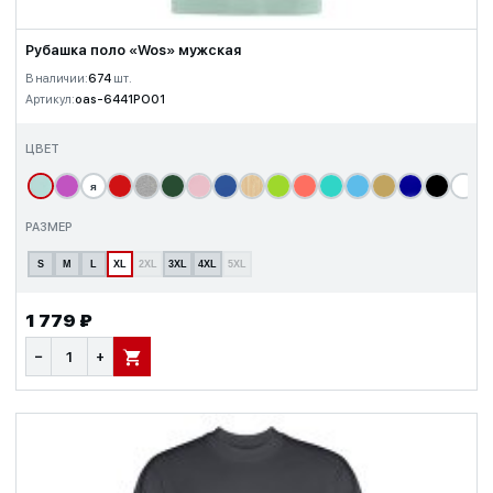
Рубашка поло «Wos» мужская
В наличии:
674
шт.
Артикул:
oas-6441PO01
ЦВЕТ
я
т
РАЗМЕР
S
M
L
XL
2XL
3XL
4XL
5XL
1 779 ₽
−
+
В КОРЗИНУ