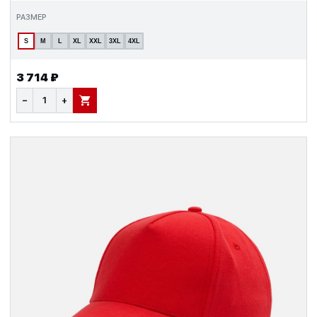
РАЗМЕР
S
M
L
XL
XXL
3XL
4XL
3 714 ₽
−
+
В КОРЗИНУ