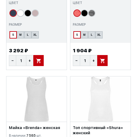
ЦВЕТ
ЦВЕТ
РАЗМЕР
РАЗМЕР
S
M
L
XL
S
M
L
XL
3 292 ₽
1 904 ₽
−
+
−
+
В КОРЗИНУ
В КОРЗИНУ
Майка «Brenda» женская
Топ спортивный «Shura»
женский
В наличии:
7 585
шт.