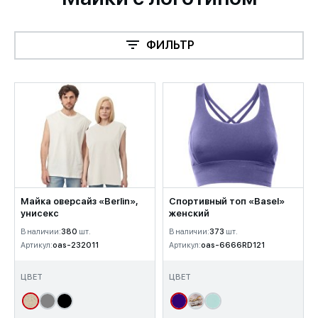
ФИЛЬТР
Майка оверсайз «Berlin»,
Спортивный топ «Basel»
унисекс
женский
В наличии:
380
шт.
В наличии:
373
шт.
Артикул:
oas-232011
Артикул:
oas-6666RD121
ЦВЕТ
ЦВЕТ