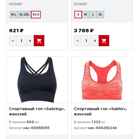
РАЗМЕР
РАЗМЕР
M-L
XL-2XL
XS-S
S
M
L
XL
621 ₽
3 786 ₽
−
+
−
+
В КОРЗИНУ
В КОРЗИНУ
Спортивный топ «Sebring»,
Спортивный топ «Sakhir»,
женский
женский
В наличии:
889
шт.
В наличии:
1 203
шт.
Артикул:
oas-6665RD55
Артикул:
oas-6662RD244