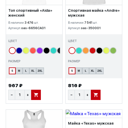
Топ спортивный «Aida»
Спортивная майка «Andre»
женский
мужская
В наличии:
3 476
шт.
В наличии:
7 541
шт.
Артикул:
oas-6656CA01
Артикул:
oas-350001
ЦВЕТ
ЦВЕТ
РАЗМЕР
РАЗМЕР
S
M
L
XL
2XL
S
M
L
XL
2XL
967 ₽
816 ₽
−
+
−
+
В КОРЗИНУ
В КОРЗИНУ
Майка «Texas» мужская