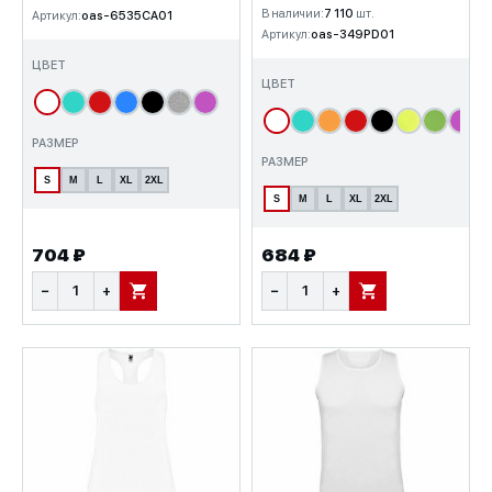
В наличии:
7 110
шт.
Артикул:
oas-6535CA01
Артикул:
oas-349PD01
ЦВЕТ
ЦВЕТ
РАЗМЕР
РАЗМЕР
S
M
L
XL
2XL
S
M
L
XL
2XL
704 ₽
684 ₽
−
+
−
+
В КОРЗИНУ
В КОРЗИНУ