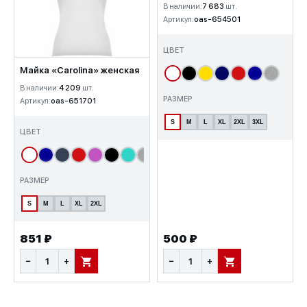
В наличии:
7 683
шт.
Артикул:
oas-654501
ЦВЕТ
Майка «Carolina» женская
В наличии:
4 209
шт.
РАЗМЕР
Артикул:
oas-651701
S
M
L
XL
2XL
3XL
ЦВЕТ
РАЗМЕР
S
M
L
XL
2XL
851 ₽
500 ₽
−
+
−
+
В КОРЗИНУ
В КОРЗИНУ