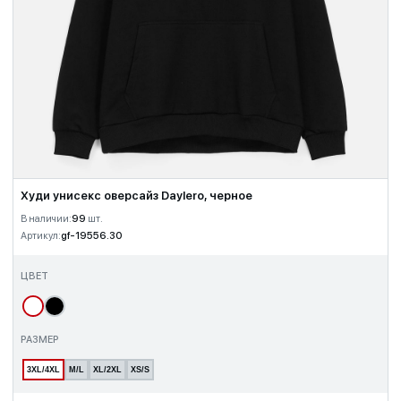
Худи унисекс оверсайз Daylero, черное
В наличии:
99
шт.
Артикул:
gf-19556.30
ЦВЕТ
РАЗМЕР
3XL/4XL
M/L
XL/2XL
XS/S