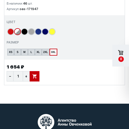
В наличии:
46
шт.
Артикул:
oas-171947
ЦВЕТ
РАЗМЕР
XS
S
M
L
XL
2XL
3XL
0
1 654 ₽
−
+
В КОРЗИНУ