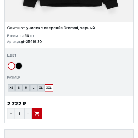
Свитшот унисекс оверсайз Drommi, черный
В наличии:
59
шт.
Артикул:
gf-25416.30
ЦВЕТ
РАЗМЕР
XS
S
M
L
XL
XXL
2 722 ₽
−
+
В КОРЗИНУ