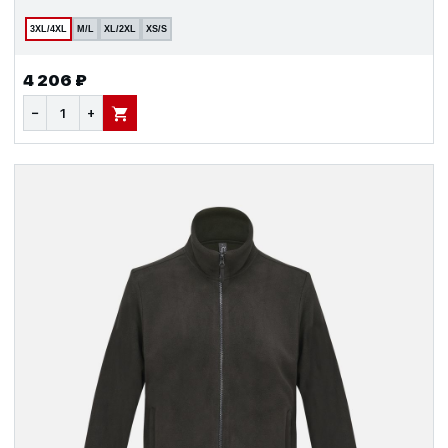
3XL/4XL
M/L
XL/2XL
XS/S
4 206 ₽
−
+
В КОРЗИНУ