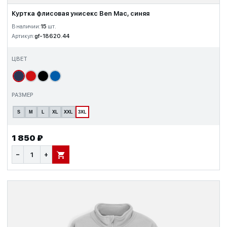
Куртка флисовая унисекс Ben Mac, синяя
В наличии:
15
шт.
Артикул:
gf-18620.44
ЦВЕТ
РАЗМЕР
S
M
L
XL
XXL
3XL
1 850 ₽
−
+
В КОРЗИНУ