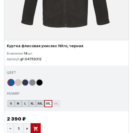
Куртка флисовая унисекс Nitro, черная
В наличии:
14
шт.
Артикул:
gf-04759312
ЦВЕТ
РАЗМЕР
S
M
L
XL
XXL
3XL
4XL
2 390 ₽
−
+
В КОРЗИНУ