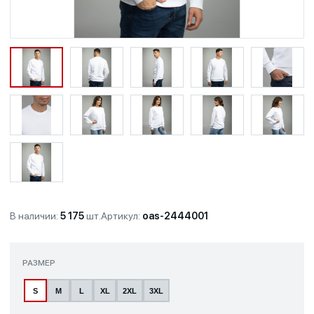
В наличии:
5 175
шт.
Артикул:
oas-2444001
РАЗМЕР
S
M
L
XL
2XL
3XL