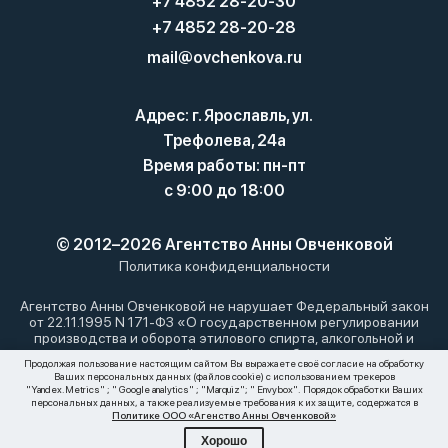
+7 4852 28-20-30
+7 4852 28-20-28
mail@ovchenkova.ru
Адрес: г. Ярославль, ул.
Трефолева, 24а
Время работы: пн-пт
с 9:00 до 18:00
© 2012–2026 Агентство Анны Овченковой
Политика конфиденциальности
Агентство Анны Овченковой не нарушает Федеральный закон
от 22.11.1995 N 171-ФЗ «О государственном регулировании
производства и оборота этилового спирта, алкогольной и
спиртосодержащей продукции и об ограничении
Продолжая пользование настоящим сайтом Вы выражаете своё согласие на обработку
потребления (распития) алкогольной продукции»: мы не
Ваших персональных данных (файлов cookie) с использованием трекеров
осуществляем дистанционную торговлю алкоголем. Все
"Yandex.Metrics" ; " Google analytics" ; "Marquiz"; " Envybox". Порядок обработки Ваших
материалы, размещенные на этом сайте, носят
персональных данных, а также реализуемые требования к их защите, содержатся в
Политике ООО «Агенство Анны Овченковой»
информационный характер и не являются публичной офертой.
Хорошо