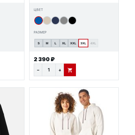
ЦВЕТ
РАЗМЕР
S
M
L
XL
XXL
3XL
4XL
2 390 ₽
−
+
В КОРЗИНУ