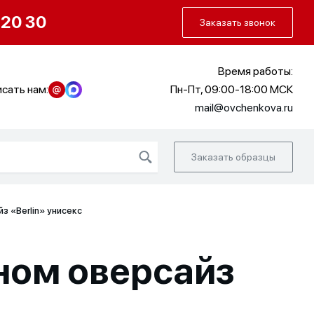
О нас
Портфолио
Как заказать
 20 30
Заказать звонок
Время работы:
сать нам:
Пн-Пт, 09:00-18:00 МСК
mail@ovchenkova.ru
Заказать образцы
з «Berlin» унисекс
ном оверсайз