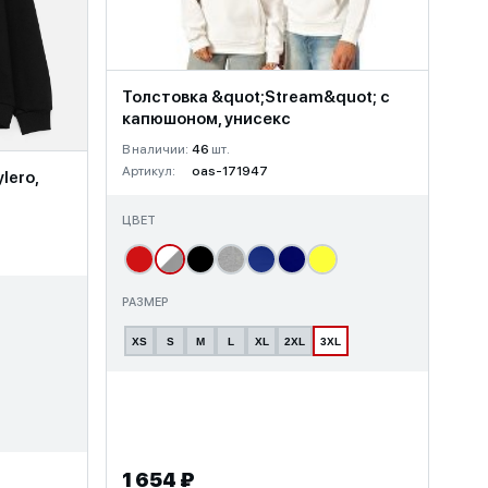
Толстовка &quot;Stream&quot; с
капюшоном, унисекс
В наличии:
46
шт.
Артикул:
oas-171947
lero,
ЦВЕТ
РАЗМЕР
XS
S
M
L
XL
2XL
3XL
1 654 ₽