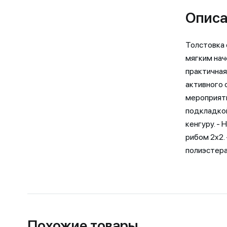
Описа
Толстовка 
мягким нач
практичная
активного 
мероприятий
подкладкой
кенгуру. -
рибом 2x2.
полиэстера
Похожие товары