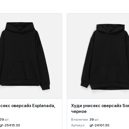
секс оверсайз Esplanada,
Худи унисекс оверсайз So
черное
59
шт.
В наличии:
39
шт.
gf-25415.30
Артикул:
gf-24101.30