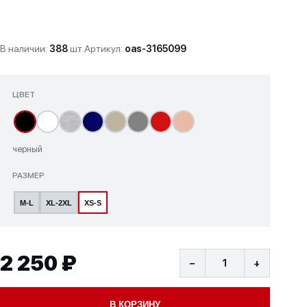
В наличии:
388
шт.
Артикул:
oas-3165099
ЦВЕТ
черный
РАЗМЕР
M-L
XL-2XL
XS-S
2 250 ₽
−
+
В КОРЗИНУ