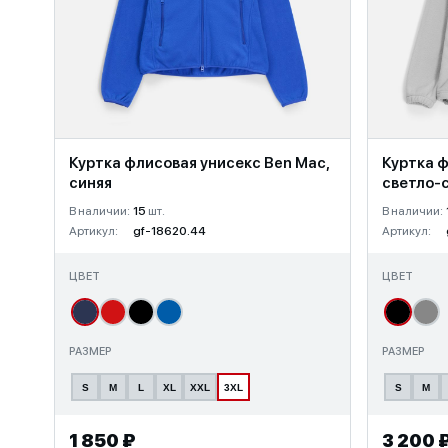
Куртка флисовая унисекс Ben Mac,
Куртка ф
синяя
светло-
В наличии:
15
шт.
В наличии:
Артикул:
gf-18620.44
Артикул:
ЦВЕТ
ЦВЕТ
РАЗМЕР
РАЗМЕР
S
M
L
XL
XXL
3XL
S
M
1 850 ₽
3 200 