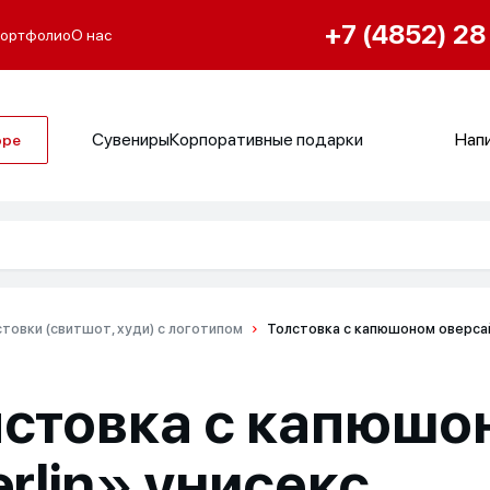
+7 (4852) 28
ортфолио
О нас
Сувениры
Корпоративные подарки
Напи
оре
товки (свитшот, худи) с логотипом
Толстовка с капюшоном оверсай
лстовка с капюшо
rlin» унисекс