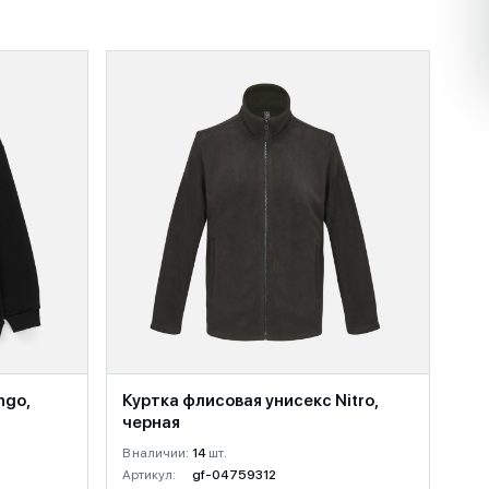
ngo,
Куртка флисовая унисекс Nitro,
черная
В наличии:
14
шт.
Артикул:
gf-04759312