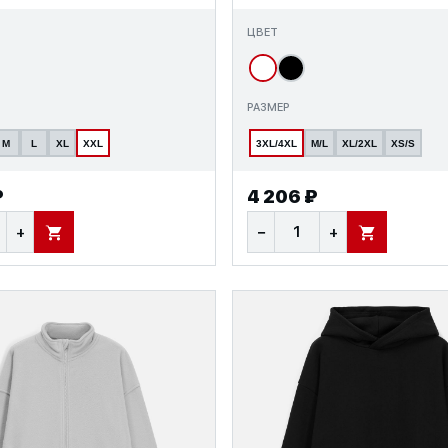
ЦВЕТ
РАЗМЕР
M
L
XL
XXL
3XL/4XL
M/L
XL/2XL
XS/S
₽
4 206 ₽
+
−
+
В КОРЗИНУ
В КОРЗИНУ