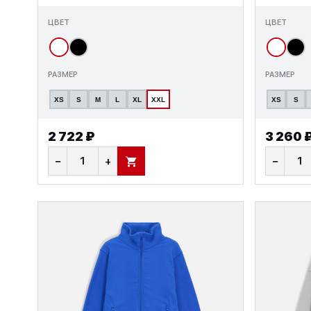
ЦВЕТ
ЦВЕТ
РАЗМЕР
РАЗМЕР
XS
S
M
L
XL
XXL
XS
S
2 722 ₽
3 260 
−
+
−
В КОРЗИНУ