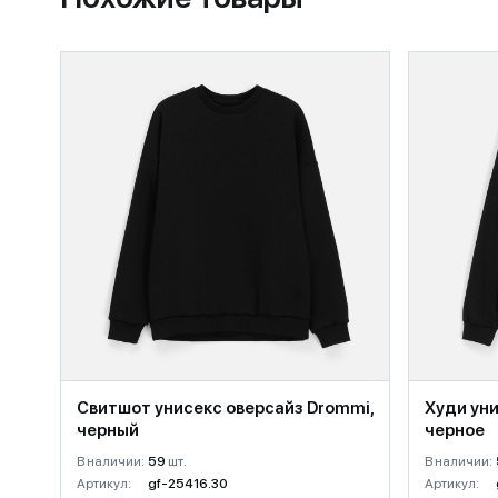
Свитшот унисекс оверсайз Drommi,
Худи уни
черный
черное
В наличии:
59
шт.
В наличии:
Артикул:
gf-25416.30
Артикул: