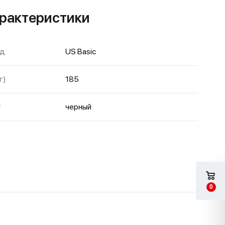
рактеристики
нд
US Basic
г)
185
т
черный
0