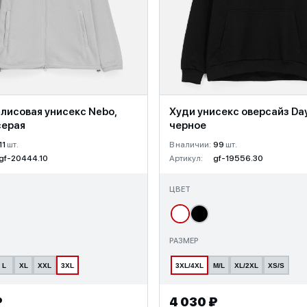
лисовая унисекс Nebo,
Худи унисекс оверсайз Day
серая
черное
11
шт.
В наличии:
99
шт.
gf-20444.10
Артикул:
gf-19556.30
ЦВЕТ
РАЗМЕР
L
XL
XXL
3XL
3XL/4XL
M/L
XL/2XL
XS/S
₽
4 030 ₽