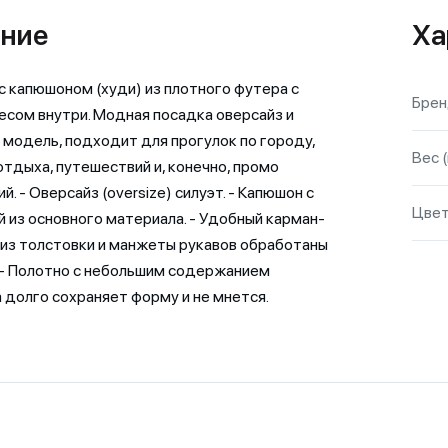
ние
Ха
с капюшоном (худи) из плотного футера с
Бре
есом внутри. Модная посадка оверсайз и
 модель, подходит для прогулок по городу,
Вес (
отдыха, путешествий и, конечно, промо
. - Оверсайз (oversize) силуэт. - Капюшон с
Цве
 из основного материала. - Удобный карман-
 Низ толстовки и манжеты рукавов обработаны
 - Полотно с небольшим содержанием
 долго сохраняет форму и не мнется.