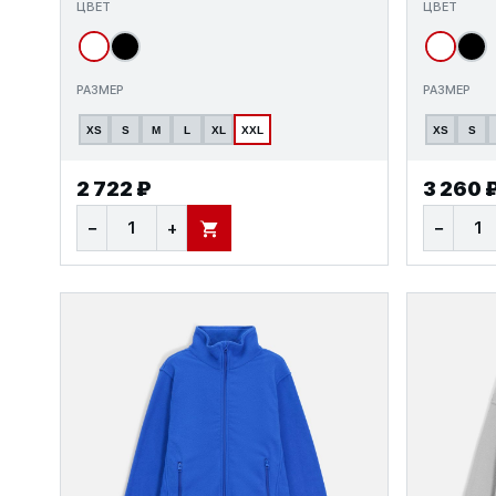
ЦВЕТ
ЦВЕТ
РАЗМЕР
РАЗМЕР
XS
S
M
L
XL
XXL
XS
S
2 722 ₽
3 260 
−
+
−
В КОРЗИНУ