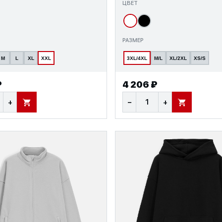
ЦВЕТ
РАЗМЕР
M
L
XL
XXL
3XL/4XL
M/L
XL/2XL
XS/S
₽
4 206 ₽
+
−
+
В КОРЗИНУ
В КОРЗИНУ