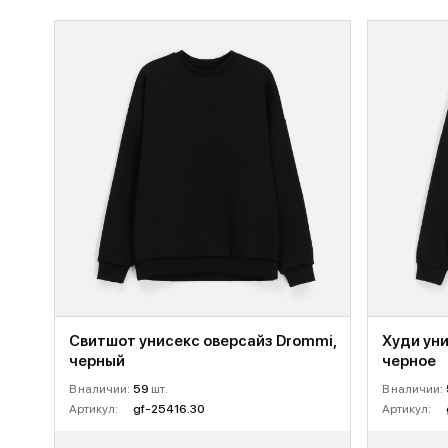
Свитшот унисекс оверсайз Drommi,
Худи уни
черный
черное
В наличии:
59
шт.
В наличии:
Артикул:
gf-25416.30
Артикул: