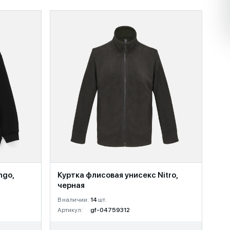
ngo,
Куртка флисовая унисекс Nitro,
черная
В наличии:
14
шт.
Артикул:
gf-04759312