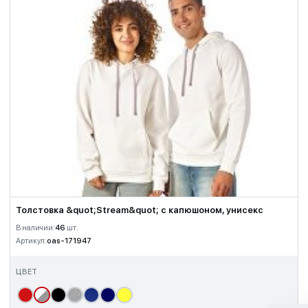
Толстовка &quot;Stream&quot; с капюшоном, унисекс
В наличии:
46
шт.
Артикул:
oas-171947
ЦВЕТ