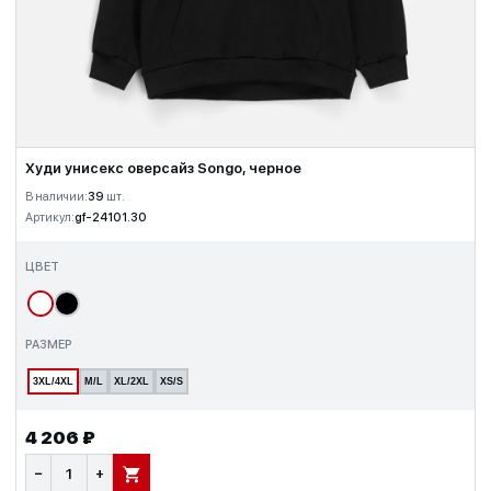
Худи унисекс оверсайз Songo, черное
В наличии:
39
шт.
Артикул:
gf-24101.30
ЦВЕТ
РАЗМЕР
3XL/4XL
M/L
XL/2XL
XS/S
4 206 ₽
−
+
В КОРЗИНУ