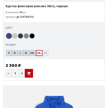
Куртка флисовая унисекс Nitro, черная
В наличии:
14
шт.
Артикул:
gf-04759312
ЦВЕТ
РАЗМЕР
S
M
L
XL
XXL
3XL
4XL
2 390 ₽
−
+
В КОРЗИНУ