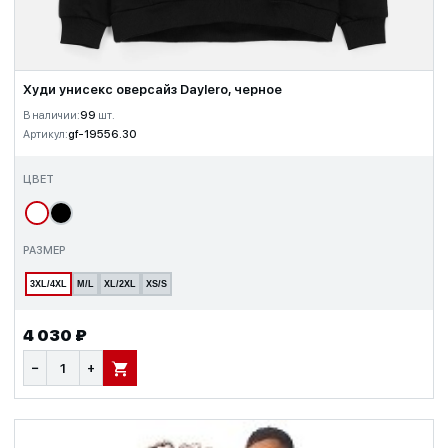
Худи унисекс оверсайз Daylero, черное
В наличии:
99
шт.
Артикул:
gf-19556.30
ЦВЕТ
РАЗМЕР
3XL/4XL
M/L
XL/2XL
XS/S
4 030 ₽
−
+
В КОРЗИНУ