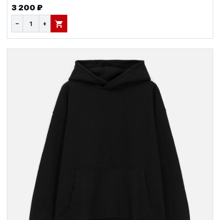
3 200 ₽
−
+
В КОРЗИНУ