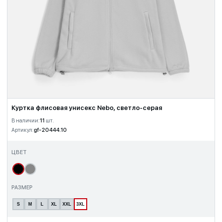
Куртка флисовая унисекс Nebo, светло-серая
В наличии:
11
шт.
Артикул:
gf-20444.10
ЦВЕТ
РАЗМЕР
S
M
L
XL
XXL
3XL