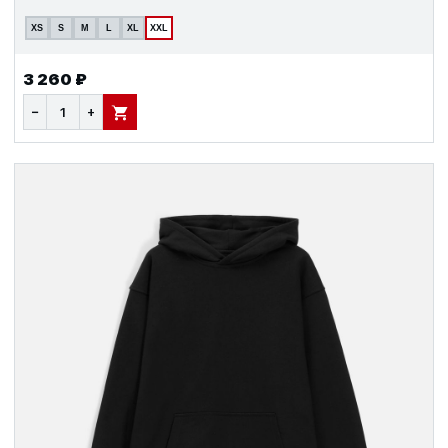
XS
S
M
L
XL
XXL
3 260 ₽
−
+
В КОРЗИНУ