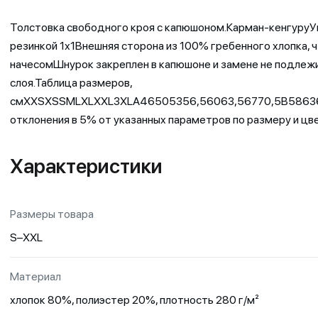
Толстовка свободного кроя с капюшоном.Карман-кенгуруУк
резинкой 1х1Внешняя сторона из 100% гребенного хлопка, 
начесомШнурок закреплен в капюшоне и замене не подлежи
слоя.Таблица размеров,
смXXSXSSMLXLXXL3XLA46505356,56063,56770,5B586365,
отклонения в 5% от указанных параметров по размеру и цве
Характеристики
Размеры товара
S–XXL
Материал
хлопок 80%, полиэстер 20%, плотность 280 г/м²