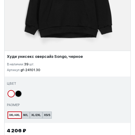
Худи унисекс оверсайз Songo, черное
В наличии:
39
шт.
Артикул:
gf-24101.30
ЦВЕТ
РАЗМЕР
3XL/4XL
M/L
XL/2XL
XS/S
4 206 ₽