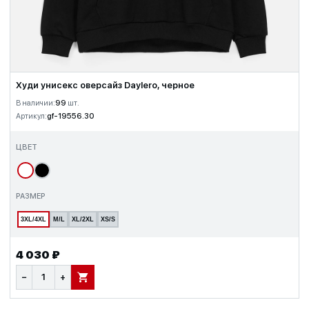
Худи унисекс оверсайз Daylero, черное
В наличии:
99
шт.
Артикул:
gf-19556.30
ЦВЕТ
РАЗМЕР
3XL/4XL
M/L
XL/2XL
XS/S
4 030 ₽
−
+
В КОРЗИНУ