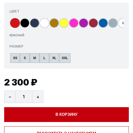
ЦВЕТ
з
красный
РАЗМЕР
XS
S
M
L
XL
XXL
2 300 ₽
−
+
В КОРЗИНУ