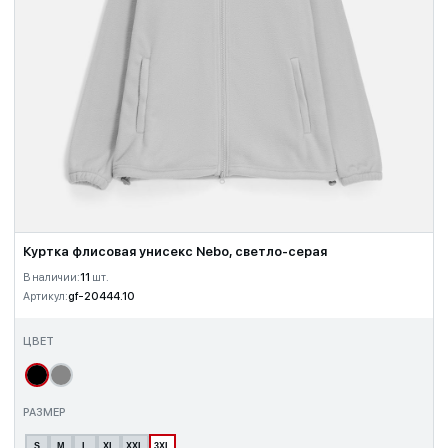
Куртка флисовая унисекс Nebo, светло-серая
В наличии:
11
шт.
Артикул:
gf-20444.10
ЦВЕТ
РАЗМЕР
S
M
L
XL
XXL
3XL