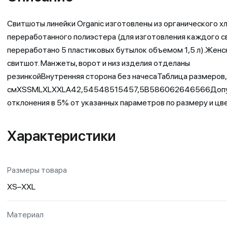
Свитшоты линейки Organic изготовлены из органического хл
переработанного полиэстера (для изготовления каждого 
переработано 5 пластиковых бутылок объемом 1,5 л).Женс
свитшот. Манжеты, ворот и низ изделия отделаны
резинкойВнутренняя сторона без начесаТаблица размеров,
смXSSMLXLXXLA42,54548515457,5B586062646566Допу
отклонения в 5% от указанных параметров по размеру и цве
Характеристики
Размеры товара
XS–XXL
Материал