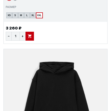
РАЗМЕР
XS
S
M
L
XL
XXL
3 260 ₽
−
+
В КОРЗИНУ