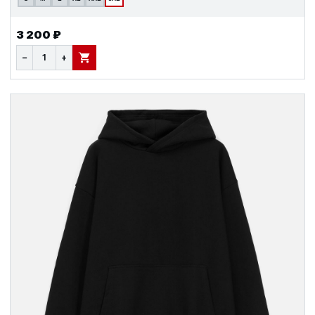
3 200 ₽
−
+
В КОРЗИНУ