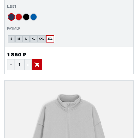
ЦВЕТ
РАЗМЕР
S
M
L
XL
XXL
3XL
1 850 ₽
−
+
В КОРЗИНУ