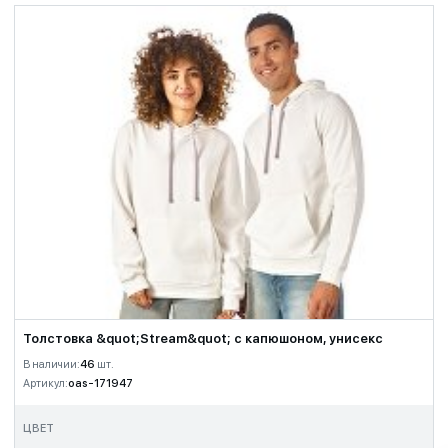
Толстовка &quot;Stream&quot; с капюшоном, унисекс
В наличии:
46
шт.
Артикул:
oas-171947
ЦВЕТ