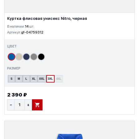
Куртка флисовая унисекс Nitro, черная
В наличии:
14
шт.
Артикул:
gf-04759312
ЦВЕТ
РАЗМЕР
S
M
L
XL
XXL
3XL
4XL
2 390 ₽
−
+
В КОРЗИНУ